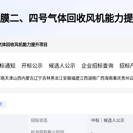
膜二、四号气体回收风机能力提
气体回收风机能力提升项目
标通知
开标公示
候选人公示
企业招标查询
招标
河南
天津
山西
内蒙古
辽宁
吉林
黑龙江
安徽
福建
江西
湖南
广西
海南
重庆
贵州
市
招标状态
中标｜候选人公示
标书获取截止时间