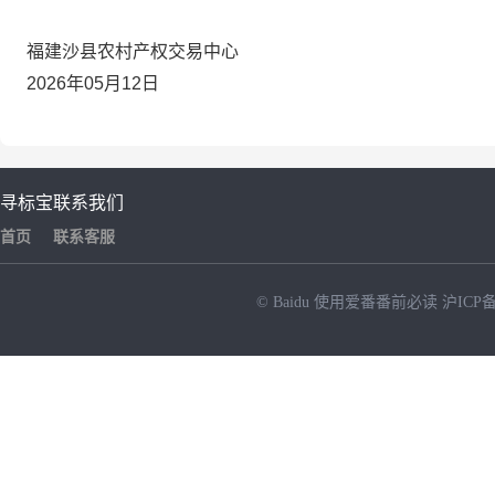
福建沙县农村产权交易中心
2026年05月12日
寻标宝
联系我们
首页
联系客服
© Baidu
使用爱番番前必读
沪ICP备
NEW
HOT