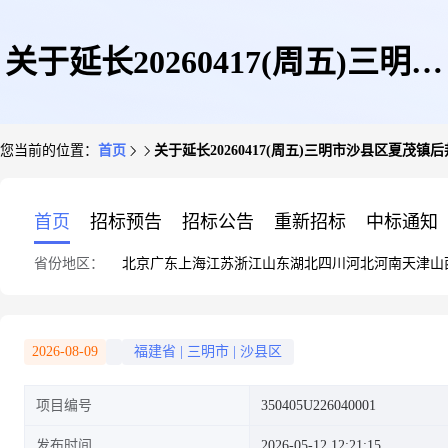
关于延长20260417(周五)三明市
您当前的位置：
首页
关于延长20260417(周五)三明市沙县区夏茂
沙县区夏茂镇后邦食杂仓库招租
首页
招标预告
招标公告
重新招标
中标通知
省份地区：
北京
广东
上海
江苏
浙江
山东
湖北
四川
河北
河南
天津
山
的通知
2026-08-09
福建省
|
三明市
|
沙县区
项目编号
350405U226040001
发布时间
2026-05-12 12:21:15