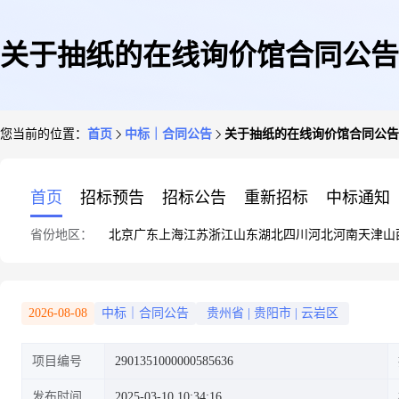
关于抽纸的在线询价馆合同公告
您当前的位置：
首页
中标｜合同公告
关于抽纸的在线询价馆合同公告
首页
招标预告
招标公告
重新招标
中标通知
省份地区：
北京
广东
上海
江苏
浙江
山东
湖北
四川
河北
河南
天津
山
2026-08-08
中标｜合同公告
贵州省
|
贵阳市
|
云岩区
项目编号
2901351000000585636
发布时间
2025-03-10 10:34:16