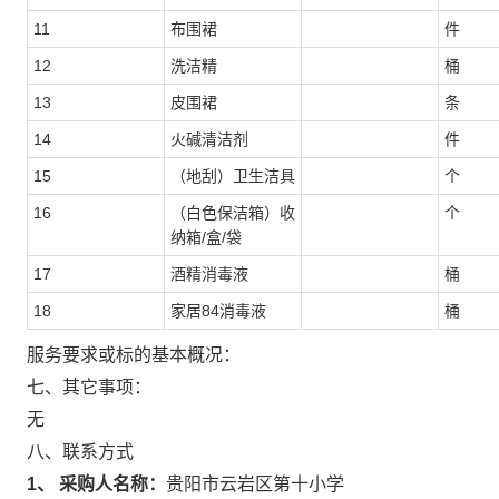
11
布围裙
件
12
洗洁精
桶
13
皮围裙
条
14
火碱清洁剂
件
15
（地刮）卫生洁具
个
16
（白色保洁箱）收
个
纳箱/盒/袋
17
酒精消毒液
桶
18
家居84消毒液
桶
服务要求或标的基本概况：
七、其它事项：
无
八、联系方式
1、 采购人名称：
贵阳市云岩区第十小学