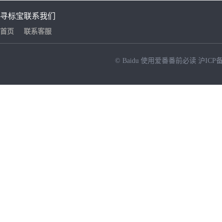
寻标宝
联系我们
首页
联系客服
© Baidu
使用爱番番前必读
沪ICP备
NEW
HOT
暂时没有搜索结果…