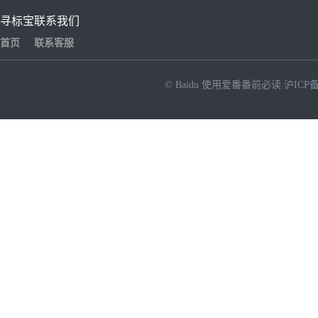
寻标宝
联系我们
首页
联系客服
© Baidu
使用爱番番前必读
沪ICP备
NEW
HOT
暂时没有搜索结果…