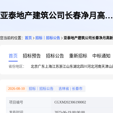
亚泰地产建筑公司长春净月高新
您当前的位置：
首页
招标｜招标公告
亚泰地产建筑公司长春净月高新
技术产业开发区育泽小学建设项
首页
招标预告
招标公告
重新招标
中标通知
省份地区：
北京
广东
上海
江苏
浙江
山东
湖北
四川
河北
河南
天津
山
目塑胶采购
2026-08-10
招标｜招标公告
吉林省
|
长春市
项目编号
CGXM202306190002
发布时间
2023-06-19 00:00:00