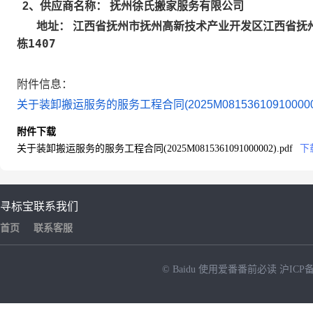
抚州徐氏搬家服务有限公司
2
、供应商名称：
江西省抚州市抚州高新技术产业开发区江西省抚州
地址：
栋1407
附件信息：
关于装卸搬运服务的服务工程合同(2025M0815361091000002
附件下载
关于装卸搬运服务的服务工程合同(2025M0815361091000002).pdf
下
寻标宝
联系我们
首页
联系客服
© Baidu
使用爱番番前必读
沪ICP备
NEW
HOT