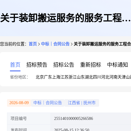
关于装卸搬运服务的服务工程合
您当前的位置：
首页
中标｜合同公告
关于装卸搬运服务的服务工程合
同公告
首页
招标预告
招标公告
重新招标
中标通知
省份地区：
北京
广东
上海
江苏
浙江
山东
湖北
四川
河北
河南
天津
山
2026-08-09
中标｜合同公告
江西省
|
抚州市
项目编号
2551401000005266586
发布时间
2025-08-15 12:36:50