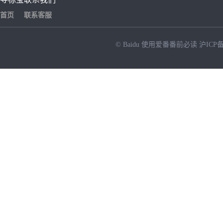
首页
联系客服
© Baidu
使用爱番番前必读
沪ICP备
NEW
HOT
暂时没有搜索结果…