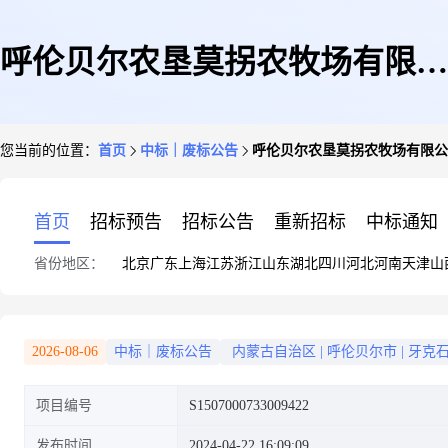
呼伦贝尔农垦莫拐农牧场有限公
您当前的位置：
首页
中标｜废标公告
呼伦贝尔农垦莫拐农牧场有限公司
司第三连(队)0.31万亩旱作高标
首页
招标预告
招标公告
重新招标
中标通知
省份地区：
北京
广东
上海
江苏
浙江
山东
湖北
四川
河北
河南
天津
山
准农田建设项目
2026-08-06
中标｜废标公告
内蒙古自治区
|
呼伦贝尔市
|
牙克
项目编号
S1507000733009422
发布时间
2024-04-22 16:09:09