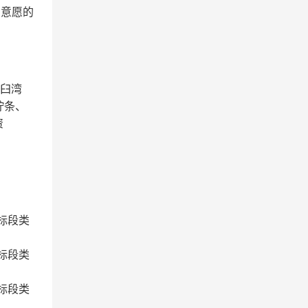
有意愿的
碓臼湾
柠条、
资
；标段类
；标段类
；标段类