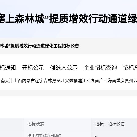
年“塞上森林城”提质增效行动通道
上森林城”提质增效行动通道绿化工程招标公告
标通知
开标公示
候选人公示
企业招标查询
招标
河南
天津
山西
内蒙古
辽宁
吉林
黑龙江
安徽
福建
江西
湖南
广西
海南
重庆
贵州
招标状态
招标｜招标公告
标书获取截止时间