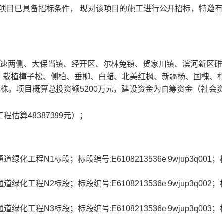
局， 项目已具备招标条件， 现对该项目的施工进行公开招标，特邀
米高速两侧、大保当镇、经开区、尔林兔镇、贺家川镇、滨河新区
：栽植樟子松、侧柏、垂柳、白蜡、北美红枫、新疆杨、国槐、
万株。项目概算总投资额5200万元，建设资金为自筹资金（社会
工程估算48387399元）；
化工程N1标段；标段编号:E6108213536el9wjup3q001
化工程N2标段；标段编号:E6108213536el9wjup3q002
化工程N3标段；标段编号:E6108213536el9wjup3q003