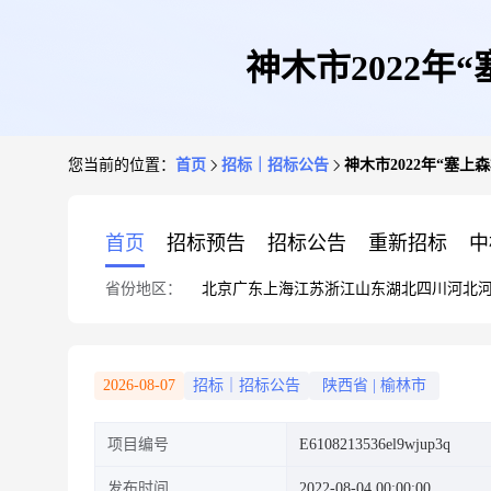
神木市2022
您当前的位置：
首页
招标｜招标公告
神木市2022年“塞
首页
招标预告
招标公告
重新招标
中
省份地区：
北京
广东
上海
江苏
浙江
山东
湖北
四川
河北
2026-08-07
招标｜招标公告
陕西省
|
榆林市
项目编号
E6108213536el9wjup3q
发布时间
2022-08-04 00:00:00