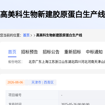
高美科生物新建胶原蛋白生产线
您当前的位置：
首页
高美科生物新建胶原蛋白生产线
首页
招标预告
招标公告
重新招标
中标通知
省份地区：
北京
广东
上海
江苏
浙江
山东
湖北
四川
河北
河南
天津
山
2026-08-06
天津市
|
西青区
项目编号
发布时间
2025-05-26 00:00:00