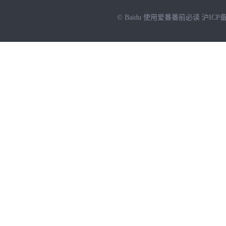
© Baidu
使用爱番番前必读
沪ICP备
NEW
HOT
暂时没有搜索结果…