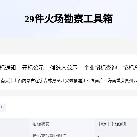
29件火场勘察工具箱
标通知
开标公示
候选人公示
企业招标查询
招标
河南
天津
山西
内蒙古
辽宁
吉林
黑龙江
安徽
福建
江西
湖南
广西
海南
重庆
贵州
县
招标状态
中标｜中标通知
标书获取截止时间