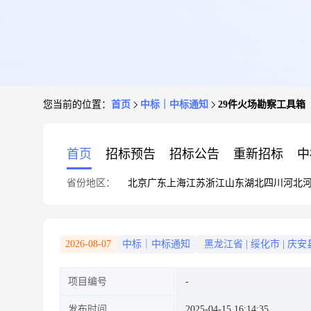
您当前的位置：
首页
中标｜中标通知
29件火场勘察工具箱
首页
招标预告
招标公告
重新招标
中
省份地区：
北京
广东
上海
江苏
浙江
山东
湖北
四川
河北
2026-08-07
中标｜中标通知
黑龙江省
|
绥化市
|
庆安
项目编号
发布时间
2025-04-15 16:14:35