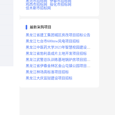
黑河市招标网
伊春市招标网
鸡西市招标网
绥化市招标网
佳木斯市招标网
最新采购项目
黑龙江省建工集团城区房改项目招标公告
黑龙江七台市600mw风电项目招标
黑龙江中医药大学2023年智慧校园建设项
目招标公告
黑龙江省勃利县成片土地开发项目招标
黑龙江武警总队训练基地锅炉房项目招标
公示
黑龙江省伊春金林区金山屯镇公园项目招
标公告
黑龙江林场高标准项目招标
黑龙江大庆监狱建设项目招标