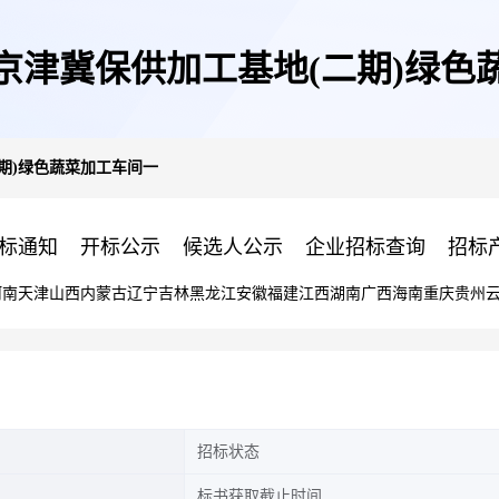
京津冀保供加工基地(二期)绿色
期)绿色蔬菜加工车间一
标通知
开标公示
候选人公示
企业招标查询
招标
河南
天津
山西
内蒙古
辽宁
吉林
黑龙江
安徽
福建
江西
湖南
广西
海南
重庆
贵州
招标状态
标书获取截止时间