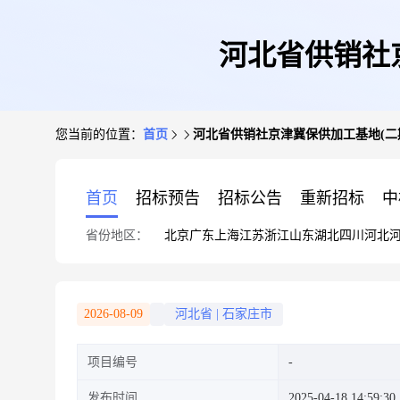
河北省供销社
您当前的位置：
首页
河北省供销社京津冀保供加工基地(二
首页
招标预告
招标公告
重新招标
中
省份地区：
北京
广东
上海
江苏
浙江
山东
湖北
四川
河北
2026-08-09
河北省
|
石家庄市
项目编号
发布时间
2025-04-18 14:59:30