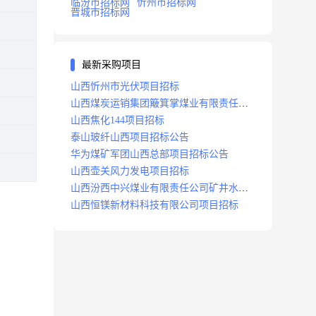
临汾市招标网
忻州市招标网
晋城市招标网
最新采购项目
山西忻州市光伏项目招标
山西煤炭运销集团簸箕掌煤业有限责任公
司井田地面三维地震勘探项目招标
山西焦化144项目招标
泰山玻纤山西项目招标公告
华为煤矿军团山西总部项目招标公告
山西壶关风力发电项目招标
山西汾西中兴煤业有限责任公司矿井水处
理站升级改造项目招标
山西恒镁新材料科技有限公司项目招标