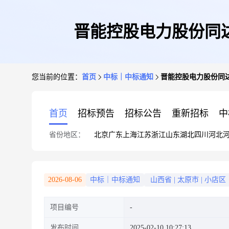
晋能控股电力股份同达
您当前的位置：
首页
中标｜中标通知
晋能控股电力股份同达
首页
招标预告
招标公告
重新招标
中
省份地区：
北京
广东
上海
江苏
浙江
山东
湖北
四川
河北
2026-08-06
中标｜中标通知
山西省
|
太原市
|
小店区
项目编号
发布时间
2025-02-10 10:27:13