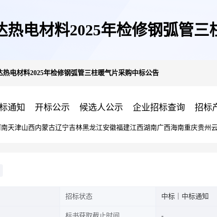
热电材料2025年检修钢弧管
热电材料2025年检修钢弧管三柱暖气片采购中标公告
标通知
开标公示
候选人公示
企业招标查询
招标
河南
天津
山西
内蒙古
辽宁
吉林
黑龙江
安徽
福建
江西
湖南
广西
海南
重庆
贵州
招标状态
中标｜中标通知
标书获取截止时间