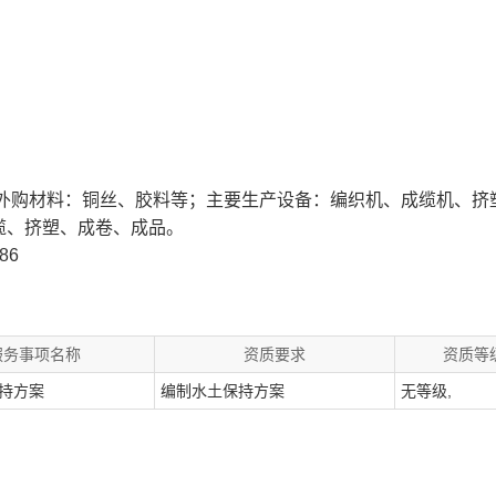
，外购材料：铜丝、胶料等；主要生产设备：编织机、成缆机、挤
缆、挤塑、成卷、成品。
86
服务事项名称
资质要求
资质等
持方案
编制水土保持方案
无等级,