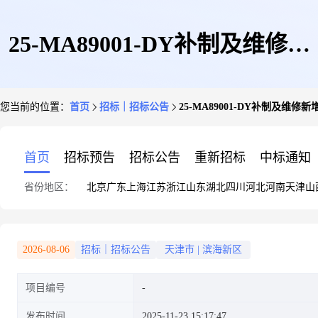
25-MA89001-DY补制及维修新
您当前的位置：
首页
招标｜招标公告
25-MA89001-DY补制及维修新增[
增[WX2025119974]-采购公告
首页
招标预告
招标公告
重新招标
中标通知
省份地区：
北京
广东
上海
江苏
浙江
山东
湖北
四川
河北
河南
天津
山
2026-08-06
招标｜招标公告
天津市
|
滨海新区
项目编号
发布时间
2025-11-23 15:17:47