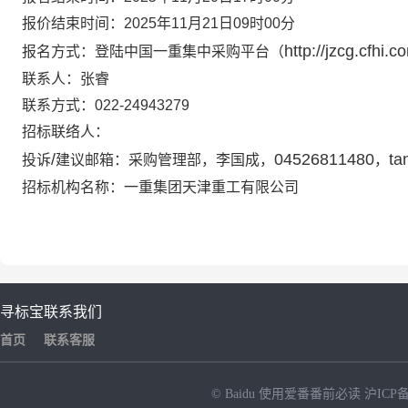
报价结束时间：
2025年11月21日09时00分
http://jzcg.cfhi.c
报名方式：
登陆中国一重集中采购平台（
联系人：
张睿
联系方式：
022-24943279
招标联络人：
/
04526811480
ta
投诉
建议邮箱：采购管理部，
李国成
，
，
招标机构名称：
一重集团天津重工有限公司
寻标宝
联系我们
首页
联系客服
© Baidu
使用爱番番前必读
沪ICP备