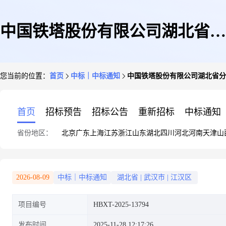
中国铁塔股份有限公司湖北省分
您当前的位置：
首页
中标｜中标通知
中国铁塔股份有限公司湖北省分
公司2025年恩施州体育中心传输
首页
招标预告
招标公告
重新招标
中标通知
省份地区：
北京
广东
上海
江苏
浙江
山东
湖北
四川
河北
河南
天津
山
建设服务项目成交结果公示
2026-08-09
中标｜中标通知
湖北省
|
武汉市
|
江汉区
项目编号
HBXT-2025-13794
发布时间
2025-11-28 12:17:26