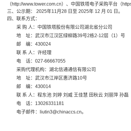
（http://www.tower.com.cn）、中国铁塔电子采购平台（https://
三、公示期：
2025年11月28
日至
2025年
12
月
01
日。
四、联系方式：
采
购
人：
中国铁塔股份有限公司湖北省分公司
地
址：武汉市江汉区绿柳路
39号2栋2-12层（1）号
邮
编
：
430024
联
系
人：许经理
电
话：
027-6666
7055
采购代理机构：
湖北信通通信有限公司
地
址：
武汉市江岸区惠济路
10号
邮
编：
430014
联
系
人：程东池
刘婷
刘威
王佳慧
田秋云
刘丽萍
孙磊
电
话：
13026331181
电子邮件：
liutin3@chinaccs.cn
。