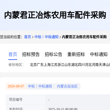
内蒙君正冶炼农用车配件采购
您当前的位置：
首页
中标｜中标通知
内蒙君正冶炼农用车配件采购
首页
招标预告
招标公告
重新招标
中标通知
省份地区：
北京
广东
上海
江苏
浙江
山东
湖北
四川
河北
河南
天津
山
2026-08-07
中标｜中标通知
内蒙古自治区
项目编号
发布时间
2025-10-11 00:00:00