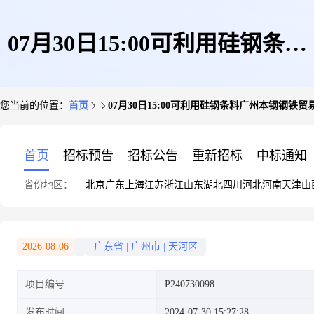
07月30日15:00可利用硅钢条料
您当前的位置：
首页
07月30日15:00可利用硅钢条料广州本钢钢铁
广州本钢钢铁贸易有限公司
首页
招标预告
招标公告
重新招标
中标通知
省份地区：
北京
广东
上海
江苏
浙江
山东
湖北
四川
河北
河南
天津
山
2026-08-06
广东省
|
广州市
|
天河区
项目编号
P240730098
发布时间
2024-07-30 15:27:28