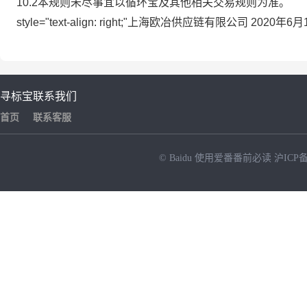
10.2本规则未尽事宜以循环宝及其他相关交易规则为准。
style="text-align: right;"上海欧冶供应链有限公司 2020年
寻标宝
联系我们
首页
联系客服
© Baidu
使用爱番番前必读
沪ICP备
NEW
HOT