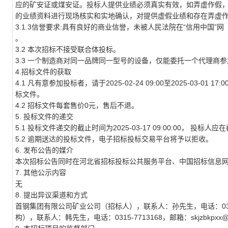
应的矿安证或煤安证。投标人提供业绩必须真实有效，如弄虚作假，
的业绩资料进行现场核实和实地确认，对提供虚假业绩和存在弄虚
3.1.3信誉要求:具有良好的商业信誉，未被人民法院在“信用中国”网（www
。
3.2 本次招标
不接受
联合体投标。
3.3 一个制造商对同一品牌同一型号的设备，仅能委托一个代理商
4.招标文件的获取
4.1 凡有意参加投标者，请于
2025-02-24 09:00
至
2025-03-01 17:0
标文件。
4.2 招标文件每套售价
0
元，售后不退。
5. 投标文件的递交
5.1 投标文件递交的截止时间为
2025-03-17 09:00:00
， 投标人应
5.2 逾期送达的投标文件，电子招标投标交易平台将予以拒收。
6. 发布公告的媒介
本次招标公告同时在
河北省招标投标公共服务平台、中国招标信息网,E招冀成电
7. 其他公示内容
无
8. 提出异议渠道和方式
首钢集团有限公司矿业公司（招标人），联系人：孙先生，电话：031
构），联系人：韩先生，电话：0315-7713168，邮箱：skjzbkpxx@1