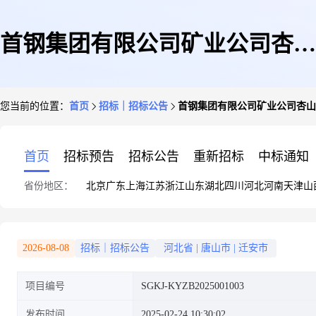
首钢集团有限公司矿业公司杏山
您当前的位置：
首页
招标｜招标公告
首钢集团有限公司矿业公司杏山
铁矿主井传动系统和控制系统采
首页
招标预告
招标公告
重新招标
中标通知
省份地区：
北京
广东
上海
江苏
浙江
山东
湖北
四川
河北
河南
天津
山
购招标公告
2026-08-08
招标｜招标公告
河北省
|
唐山市
|
迁安市
项目编号
SGKJ-KYZB2025001003
发布时间
2025-02-24 10:30:02