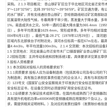
采购。 2.1.3 项目概况： 杏山铁矿矿区位于华北地区河北省迁安市木
3″～118°32′56″；北纬 39°55′51″～39°56′59″。
的水厂铁矿，并有支线通往杏山铁矿；京哈铁路线经过矿区南部赵店
区属温带大陆性气候，冬春两季干旱少雨，蒸发量大于降水量，多年平均
1%，易造成洪水之灾。50年一遇的日最大降水量为365.4mm（1959
日）。多年平均蒸发量1629.4mm，常形成旱季。多年平均相对湿度61.
004年6月11日），最低气温-28.2℃（1978年12月29日）
区域内东北部侯台子村附近处，滦河水位标高一般在67m左右，最高洪水
量4.4m3/s，年平均流量100m3/s。 2.1.4 交货期：本次招
1.5 交货地点：河北省唐山市迁安市木厂口镇首钢矿业杏山铁矿厂区
2.2招标范围：主井传动系统和控制系统1套，具体要求详见第五章
3.投标人资格要求
3.1 本次招标对投标人的资格要求如下:
3.1.1资质要求:投标人应为设备制造商（包括其母公司及母公司
为制造商；具有独立承担民事责任能力的企业法人；具有与本招标项
2〕123号文《国家矿山安全监察局关于印发执行安全标志管理的矿用产品
安全标志证书，在设备交货时必须提供矿用安全标志证书。
3.1.2业绩要求:为保证技术成熟可靠，在国内有成熟西门子变频器改造
具有提升机电机功率≥4000KW的变频器成熟应用案例2个及以上
求，需提供相关证明材料。）及对应的发票扫描件（发票除价格信