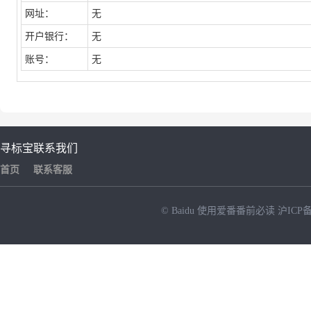
网址：
无
开户银行：
无
账号：
无
寻标宝
联系我们
首页
联系客服
© Baidu
使用爱番番前必读
沪ICP备
NEW
HOT