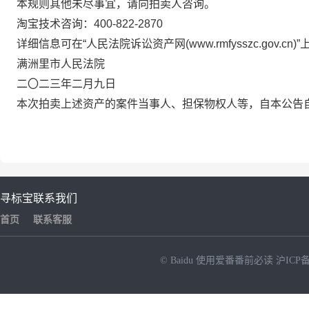
本规则其他未尽事宜，请向拍卖人咨询。
淘宝技术咨询：400-822-2870
详细信息可在
“人民法院诉讼资产网(www.rmfysszc.gov.cn)
满洲里市人民法院
二〇
二三
年
二月九
日
本次拍卖上述资产的案件当事人、担保物权人等，自本公告
寻标宝
联系我们
首页
联系客服
© Baidu
使用爱番番前必读
沪ICP备
NEW
HOT