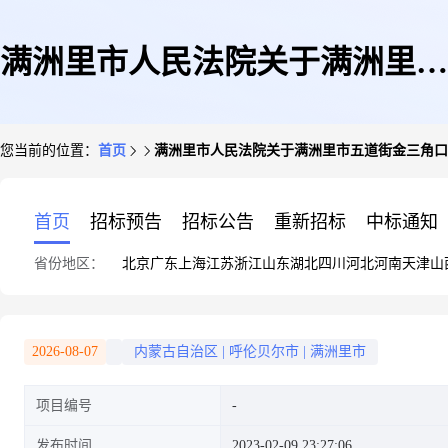
满洲里市人民法院关于满洲里市
您当前的位置：
首页
满洲里市人民法院关于满洲里市五道街金三角口岸家
五道街金三角口岸家园一期
首页
招标预告
招标公告
重新招标
中标通知
省份地区：
北京
广东
上海
江苏
浙江
山东
湖北
四川
河北
河南
天津
山
D1、D2-车库-48库(第一次拍卖)
2026-08-07
内蒙古自治区
|
呼伦贝尔市
|
满洲里市
项目编号
的公告
发布时间
2023-02-09 23:27:06