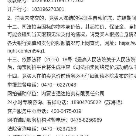
收款账号：6228402157
941777263
开户行号：
10319
6270301
2、拍卖未成交的，竞买人冻结的保证金自动解冻，冻结期
十
二
、司法拍卖因标的物本身价值，其起拍价、保证金、竞
可能会碰到当天限额无法支付的情况，请竞买人根据自身情
各大银行充值和支付的限额情况可上网查询，网址：
https:/
right-content5#q1
十
三
、依照法释〔
2016〕18号《最高人民法院关于人民
后，淘宝网拍平台将生成相应《司法拍卖网络竞价成功确认
十
四
、竞买人在拍卖竞价前请务必再仔细阅读本院发布的拍
举报监督电话：
0470－6227043
网拍
辅助单位：内蒙古通达拍卖有限责任公司
24小时专项咨询、看样电话：
18904705022
（
苏海艳
）
客户服务中心电话：
400-0475-019
网拍
辅助服务机构监督电话：
0475-8256969
法院咨询电话：
0470－62
37253