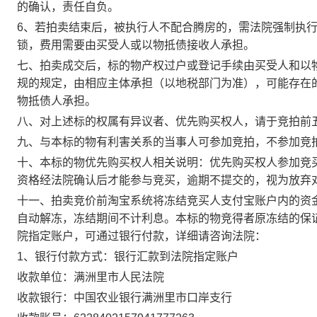
的确认，责任自负。
6
、若拍卖结束后，被执行人不配合腾房的，需法院强制执
锁，费用需要由买受人或以物抵债接收人承担。
七、拍卖成交后，标的物产权过户或登记手续由买受人
和以
规的规定，由相应主体承担（以地税部门为准）
，
可能存在
物抵债人
承担。
八、对上述标的权属有异议者、优先购买权人，请于竞拍
前
九、与本标的物有利害关系的当事人可参加竞拍，不参加竞
十、本标的物优先购买权人相关说明：优先购买权人参加竞
资格经法院确认后才能参与竞买，逾期不提交的，视为放弃
十一、拍卖竞价前淘宝系统将冻结竞买人支付宝账户内的资
自动解冻，冻结期间不计利息。本标的物竞得者原冻结的保
院指定账户，可通过银行付款，详细请咨询法院：
1、银行付款方式：银行汇款到法院指定账户
收款单位：满洲里市人民法院
收款银行：中国农业银行满洲里市口岸支行