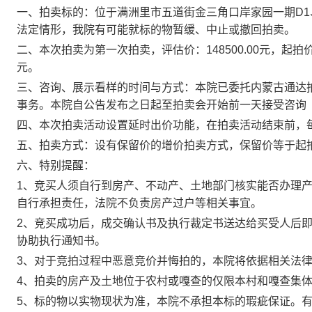
一、
拍卖标的：
位于
满洲里市五道街金三角口岸家园一期
D1
法定情形，我院有可能就标的物暂缓、中止或撤回拍卖
。
二、
本次拍卖为第
一
次拍卖，
评估
价：
148500.00
元，起拍
元。
三、咨询、展示看样的时间与方式：本院已委托内蒙古通达
事务。本院自公告发布之日起至拍卖会开始前一天接受咨询
四、本次拍卖活动设置延时出价功能，在拍卖活动结束前，
五、拍卖方式：设有保留价的增价拍卖方式，保留价等于起
六、特别提醒：
1、竞买人须自行到房产、不动产、土地部门核实能否办理
自行承担责任，法院不负责房产过户等相关事宜。
2、竞买成功后，成交确认书及执行裁定书送达给买受人后
协助执行通知书。
3、对于竞拍过程中恶意竞价并悔拍的，本院将依据相关法
4、拍卖的房产及土地位于农村或嘎查的仅限本村和嘎查集
5、标的物以实物现状为准，本院不承担本标的瑕疵保证。