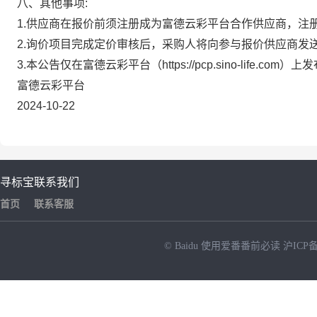
八、其他事项:
1.供应商在报价前须注册成为富德云彩平台合作供应商，注
2.询价项目完成定价审核后，采购人将向参与报价供应商发
3.本公告仅在富德云彩平台（https://pcp.sino-life.com）上
富德云彩平台
2024-10-22
寻标宝
联系我们
首页
联系客服
© Baidu
使用爱番番前必读
沪ICP备
NEW
HOT