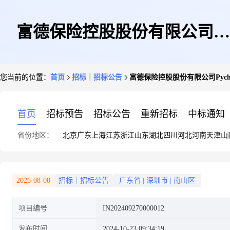
富德保险控股股份有限公司
您当前的位置：
首页
招标｜招标公告
富德保险控股股份有限公司Pyc
Pycharm软件订阅询价公告
首页
招标预告
招标公告
重新招标
中标通知
省份地区：
北京
广东
上海
江苏
浙江
山东
湖北
四川
河北
河南
天津
山
2026-08-08
招标｜招标公告
广东省
|
深圳市
|
南山区
项目编号
IN202409270000012
发布时间
2024-10-23 09:34:19