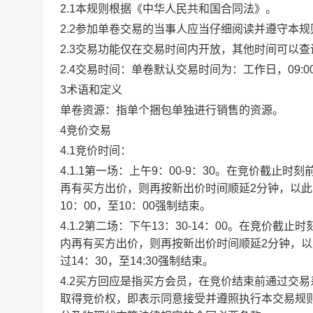
2.1本规则根据《中华人民共和国合同法》。
2.2参加单卷交易的当事人应当仔细阅读并遵守本
2.3交易功能仅在交易时间内开放，其他时间可以
2.4交易时间：单卷默认交易时间为：工作日，09:00-1
3术语和定义
单卷资源：指单个捆包单独进行销售的资源。
4竞价交易
4.1竞价时间：
4.1.1第一场：上午9：00-9：30。在竞价截
再有买方出价，则再按新出价时间顺延2分钟，以
10：00，至10：00强制结束。
4.1.2第二场：下午13：30-14：00。在竞价
内再有买方出价，则再按新出价时间顺延2分钟，
过14：30，至14:30强制结束。
4.2买方回应是指买方会员，在竞价结束前通过交
取得竞价权，即表示同意接受并遵照执行本交易规