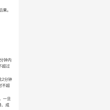
后果。
2分钟内
不超过
此2分钟
时不超
。一旦
量、成