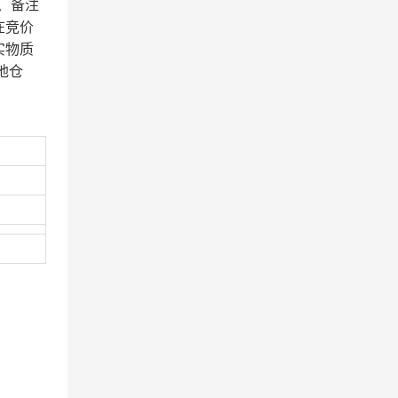
、备注
在竞价
实物质
地仓