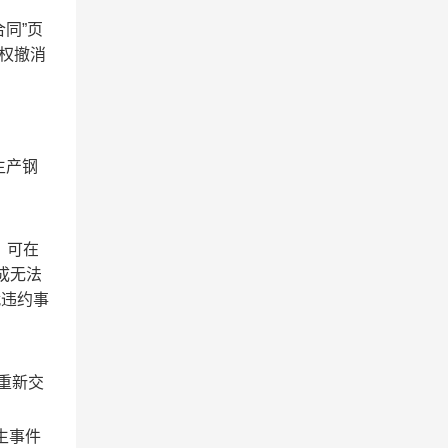
同”页
有权撤消
生产钢
，可在
成无法
就违约事
重新交
生事件