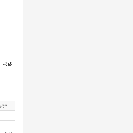
时被成
费率