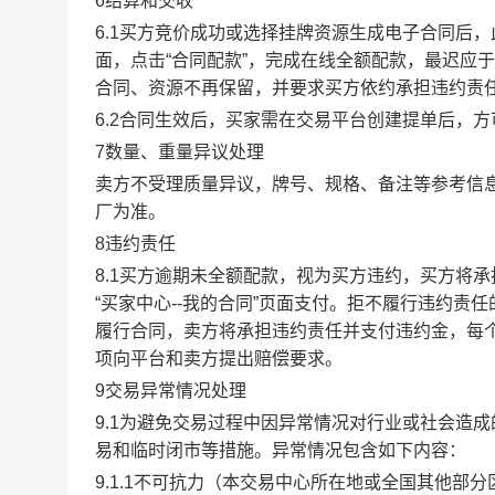
6结算和交收
6.1买方竞价成功或选择挂牌资源生成电子合同后，
面，点击“合同配款”，完成在线全额配款，最迟应于
合同、资源不再保留，并要求买方依约承担违约责
6.2合同生效后，买家需在交易平台创建提单后，
7数量、重量异议处理
卖方不受理质量异议，牌号、规格、备注等参考信
厂为准。
8违约责任
8.1买方逾期未全额配款，视为买方违约，买方将
“买家中心--我的合同”页面支付。拒不履行违约
履行合同，卖方将承担违约责任并支付违约金，每个
项向平台和卖方提出赔偿要求。
9交易异常情况处理
9.1为避免交易过程中因异常情况对行业或社会造
易和临时闭市等措施。异常情况包含如下内容：
9.1.1不可抗力（本交易中心所在地或全国其他