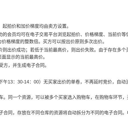
物，起拍价和加价梯度均由卖方设置。
应成功的会员均可在电子交易平台浏览起拍价、价格梯度、当前价等
为价格梯度的整数倍。买方可以按出价原则多次出价。
最高价则出价成功；若低于当前最高价，则出价失败。由于存在多个
页面显示的当前最高价。
买受方，并生成电子合同。
0、下午13：30-14：00）无买家出价的单卷，不再延时竞价，自动
物车。同一个资源，可以被多个买家选入购物车，在购物车环节，
电子合同，存放在不同仓库的资源将自动拆分为不同的电子合同。