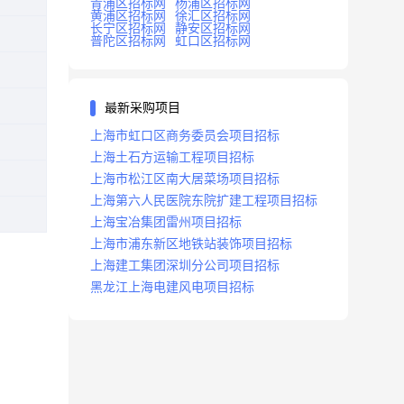
青浦区招标网
杨浦区招标网
黄浦区招标网
徐汇区招标网
长宁区招标网
静安区招标网
普陀区招标网
虹口区招标网
最新采购项目
上海市虹口区商务委员会项目招标
上海土石方运输工程项目招标
上海市松江区南大居菜场项目招标
上海第六人民医院东院扩建工程项目招标
上海宝冶集团雷州项目招标
上海市浦东新区地铁站装饰项目招标
上海建工集团深圳分公司项目招标
黑龙江上海电建风电项目招标