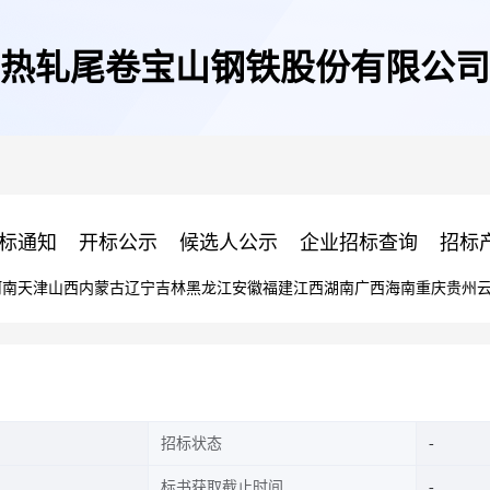
热轧尾卷宝山钢铁股份有限公司
标通知
开标公示
候选人公示
企业招标查询
招标
河南
天津
山西
内蒙古
辽宁
吉林
黑龙江
安徽
福建
江西
湖南
广西
海南
重庆
贵州
招标状态
标书获取截止时间