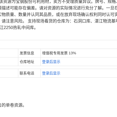
、该资源为宝钢股份可利用材，卖方不受理质量异议。牌号、规格
源描述可能存在偏差。请对资源的实际情况进行充分了解。一旦
实物质量、数量并认同其品质，或在放弃现场确认权利同时认可
，请注意风险。 支持现场看货的仓库为：石洞口库、湛江物流基
江2250热轧中间库。
发票信息
增值税专用发票 13%
仓库地址
登录后显示
联系电话
登录后显示
售的单卷资源。