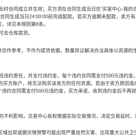
此时合同成立并生效；买方须在合同生成当日在“买家中心-我的合
合同生成当日24:00:00前完成配款。若买方逾期未配款，卖方
任，详见本规则第8条。
方可去仓库提货。
息仅作参考，不作为提货依据，数量异议解决办法具体以资源的
承担违约责任，并支付违约金，每个违约合同需支付500元违约金
责任的买方账户，将无法购买该卖方的任何资源。若由于卖方原因造
违约合同需支付500元违约金，买方承诺，收到违约金后不再
成的不利影响，交易中心有权根据实际交易情况，决定交易延时、
部分区域出现或据灾情预警可能出现严重自然灾害、出现重大公共卫