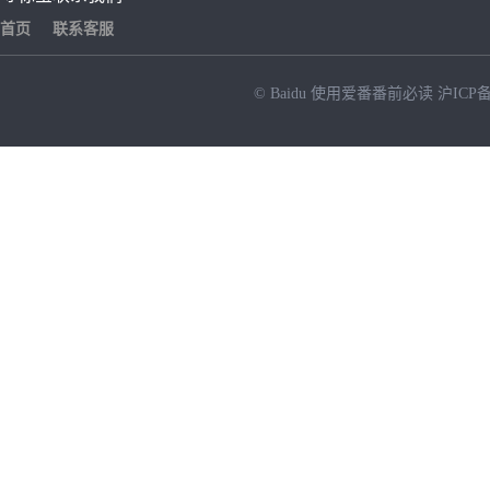
首页
联系客服
© Baidu
使用爱番番前必读
沪ICP备
NEW
HOT
暂时没有搜索结果…