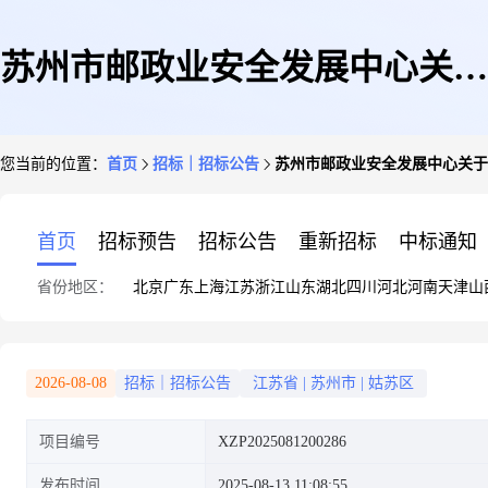
苏州市邮政业安全发展中心关于
您当前的位置：
首页
招标｜招标公告
苏州市邮政业安全发展中心关于
苏州市区域性国际邮政快递枢纽
首页
招标预告
招标公告
重新招标
中标通知
省份地区：
北京
广东
上海
江苏
浙江
山东
湖北
四川
河北
河南
天津
山
建设布局研究项目竞争性磋商采
2026-08-08
招标｜招标公告
江苏省
|
苏州市
|
姑苏区
项目编号
XZP2025081200286
购公告
发布时间
2025-08-13 11:08:55