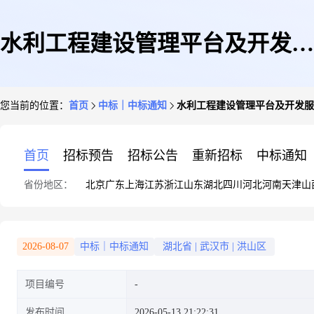
水利工程建设管理平台及开发服
您当前的位置：
首页
中标｜中标通知
水利工程建设管理平台及开发服
务项目预成交结果公示
首页
招标预告
招标公告
重新招标
中标通知
省份地区：
北京
广东
上海
江苏
浙江
山东
湖北
四川
河北
河南
天津
山
2026-08-07
中标｜中标通知
湖北省
|
武汉市
|
洪山区
项目编号
发布时间
2026-05-13 21:22:31