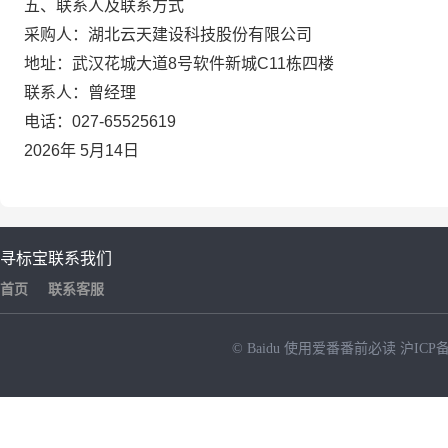
五、
联系人及联系方式
采
购
人：湖北云天建设科技股份有限公司
地
址：武汉花城大道
8号软件新城C11栋四楼
联
系
人：曾经理
电
话：
027-65525619
2026年 5月14日
寻标宝
联系我们
首页
联系客服
© Baidu
使用爱番番前必读
沪ICP备
NEW
HOT