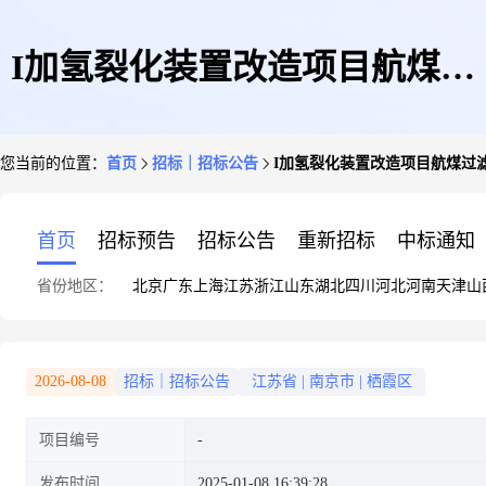
I加氢裂化装置改造项目航煤过
您当前的位置：
首页
招标｜招标公告
I加氢裂化装置改造项目航煤过滤器5
滤器5316485556
首页
招标预告
招标公告
重新招标
中标通知
省份地区：
北京
广东
上海
江苏
浙江
山东
湖北
四川
河北
河南
天津
山
2026-08-08
招标｜招标公告
江苏省
|
南京市
|
栖霞区
项目编号
发布时间
2025-01-08 16:39:28