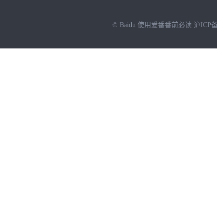
© Baidu
使用爱番番前必读
沪ICP备
NEW
HOT
暂时没有搜索结果…