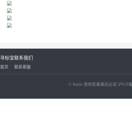
寻标宝
联系我们
首页
联系客服
© Baidu
使用爱番番前必读
沪ICP备
NEW
HOT