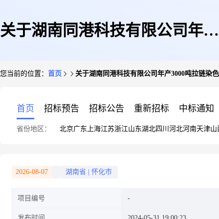
关于湖南同港科技有限公司年产
您当前的位置：
首页
关于湖南同港科技有限公司年产3000吨拉链染
3000吨拉链染色项目环境影响报
首页
招标预告
招标公告
重新招标
中标通知
省份地区：
北京
广东
上海
江苏
浙江
山东
湖北
四川
河北
河南
天津
山
告书的批复
2026-08-07
湖南省
|
怀化市
项目编号
发布时间
2024-05-31 19:00:23