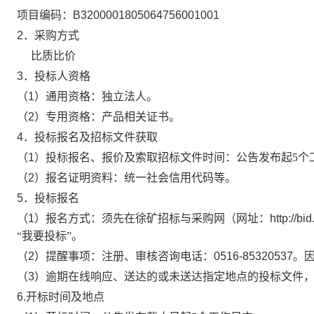
项目编码：
B3200001805064756001001
2．采购方式
比质比价
3．投标人资格
（
1）通用资格：独立法人。
（
2）专用资格：产品相关证书。
4．投标报名及招标文件获取
（
1）投标报名、报价及索取招标文件时间：公告发布起
5个
（
2）报名证明资料：统一社会信用代码等。
5．投标报名
（
1）报名方式：须先在徐矿招标与采购网（网址：http://bi
“
我要投标
”
。
（
2）提醒事项：注册、审核咨询电话：0516-
85320537
。
（
3）逾期在线响应、送达的或未送达指定地点的投标文件
6.开标时间及地点