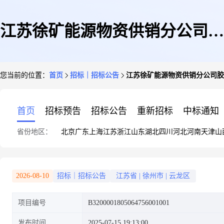
江苏徐矿能源物资供销分公司胶
您当前的位置：
首页
招标｜招标公告
江苏徐矿能源物资供销分公司胶
管接头、风扇等采购采购公告
首页
招标预告
招标公告
重新招标
中标通知
省份地区：
北京
广东
上海
江苏
浙江
山东
湖北
四川
河北
河南
天津
山
2026-08-10
招标｜招标公告
江苏省
|
徐州市
|
云龙区
项目编号
B3200001805064756001001
发布时间
2025-07-15 19:13:00