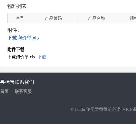
物料列表：
序号
产品编码
产品名称
规
附件：
下载询价单.xls
附件下载
下载询价单.xls
下载
寻标宝
联系我们
首页
联系客服
© Baidu
使用爱番番前必读
沪ICP备
NEW
HOT