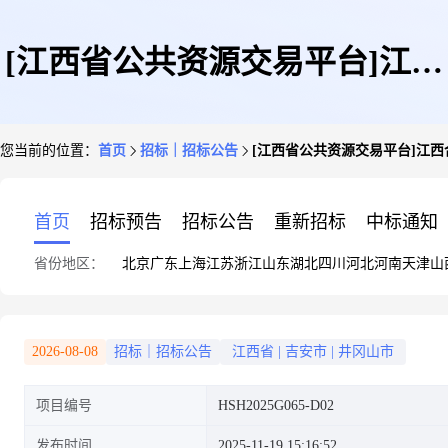
[江西省公共资源交易平台]江西
您当前的位置：
首页
招标｜招标公告
[江西省公共资源交易平台]江西合
合胜合招标咨询有限公司关于井
首页
招标预告
招标公告
重新招标
中标通知
省份地区：
北京
广东
上海
江苏
浙江
山东
湖北
四川
河北
河南
天津
山
冈山大学护理基础实验分室建设
2026-08-08
招标｜招标公告
江西省
|
吉安市
|
井冈山市
项目编号
HSH2025G065-D02
项目(项目编号:HSH2025G065-
发布时间
2025-11-19 15:16:52