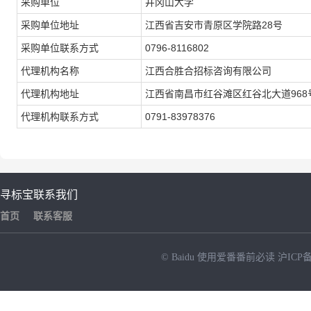
采购单位
井冈山大学
采购单位地址
江西省吉安市青原区学院路28号
采购单位联系方式
0796-8116802
代理机构名称
江西合胜合招标咨询有限公司
代理机构地址
江西省南昌市红谷滩区红谷北大道968
代理机构联系方式
0791-83978376
寻标宝
联系我们
首页
联系客服
© Baidu
使用爱番番前必读
沪ICP备
NEW
HOT