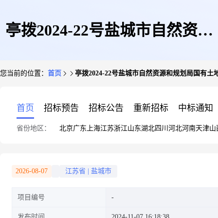
亭拨2024-22号盐城市自然资源
您当前的位置：
首页
亭拨2024-22号盐城市自然资源和规划局国有
和规划局国有土地划拨用地批前
首页
招标预告
招标公告
重新招标
中标通知
省份地区：
北京
广东
上海
江苏
浙江
山东
湖北
四川
河北
河南
天津
山
公示
2026-08-07
江苏省
|
盐城市
项目编号
发布时间
2024-11-07 16:18:38