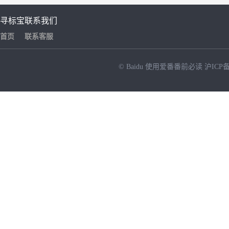
寻标宝
联系我们
首页
联系客服
© Baidu
使用爱番番前必读
沪ICP备
NEW
HOT
暂时没有搜索结果…