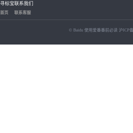
寻标宝
联系我们
首页
联系客服
© Baidu
使用爱番番前必读
沪ICP备
NEW
HOT
暂时没有搜索结果…