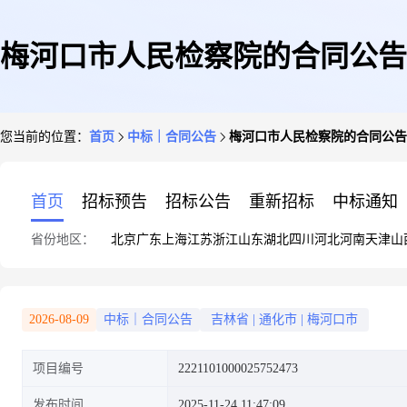
梅河口市人民检察院的合同公告
您当前的位置：
首页
中标｜合同公告
梅河口市人民检察院的合同公告
首页
招标预告
招标公告
重新招标
中标通知
省份地区：
北京
广东
上海
江苏
浙江
山东
湖北
四川
河北
河南
天津
山
2026-08-09
中标｜合同公告
吉林省
|
通化市
|
梅河口市
项目编号
2221101000025752473
发布时间
2025-11-24 11:47:09