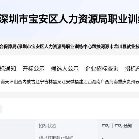
)深圳市宝安区人力资源局职业
社会保障局)深圳市宝安区人力资源局职业训练中心帮扶河源市龙川县就业
能培训项目成交公告
标通知
开标公示
候选人公示
企业招标查询
招标
河南
天津
山西
内蒙古
辽宁
吉林
黑龙江
安徽
福建
江西
湖南
广西
海南
重庆
贵州
招标状态
中标｜中标通知
标书获取截止时间