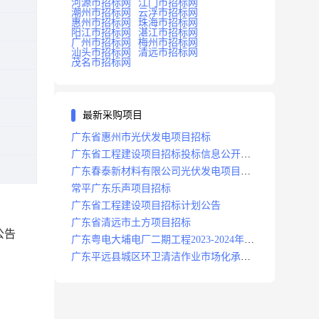
河源市招标网
江门市招标网
潮州市招标网
云浮市招标网
惠州市招标网
珠海市招标网
阳江市招标网
湛江市招标网
广州市招标网
梅州市招标网
汕头市招标网
清远市招标网
茂名市招标网
最新采购项目
广东省惠州市光伏发电项目招标
广东省工程建设项目招标投标信息公开目
录
广东春泰新材料有限公司光伏发电项目招
标
常平广东乐声项目招标
广东省工程建设项目招标计划公告
广东省清远市土方项目招标
公告
广东粤电大埔电厂二期工程2023-2024年度
安保服务项目招标公告
广东平远县城区环卫清洁作业市场化承包
项目招标中标候选人公示