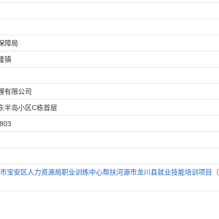
保障局
隆镇
理有限公司
东半岛小区C栋首层
803
67.深圳市宝安区人力资源局职业训练中心帮扶河源市龙川县就业技能培训项目