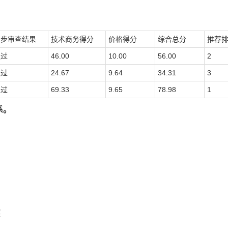
初步审查结果
技术商务得分
价格得分
综合总分
推荐
通过
46.00
10.00
56.00
2
通过
24.67
9.64
34.31
3
通过
69.33
9.65
78.98
1
系。
镇
理有限公司
东半岛小区C栋首层
68-803