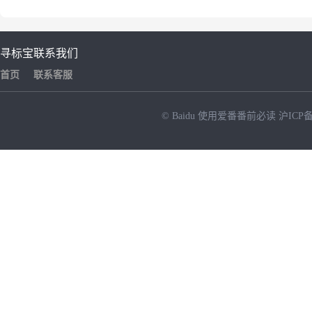
寻标宝
联系我们
首页
联系客服
© Baidu
使用爱番番前必读
沪ICP备
NEW
HOT
暂时没有搜索结果…