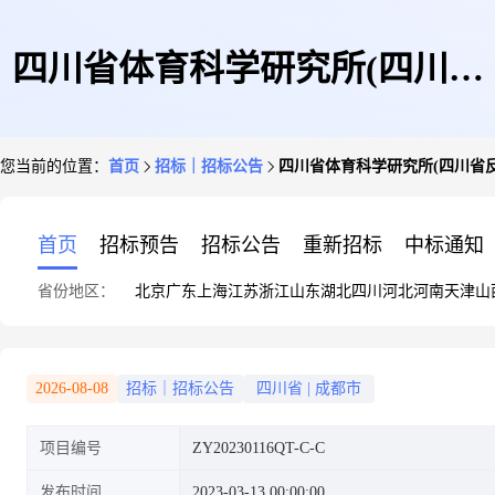
四川省体育科学研究所(四川省
您当前的位置：
首页
招标｜招标公告
四川省体育科学研究所(四川省
反兴奋剂中心)有氧测试功率车
首页
招标预告
招标公告
重新招标
中标通知
省份地区：
北京
广东
上海
江苏
浙江
山东
湖北
四川
河北
河南
天津
山
采购项目评选公告
2026-08-08
招标｜招标公告
四川省
|
成都市
项目编号
ZY20230116QT-C-C
发布时间
2023-03-13 00:00:00