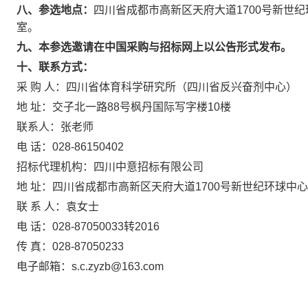
八、参选地点：
四川省成都市高新区天府大道
1700号新世纪
室。
九、本参选邀请在中国采购与招标网上以公告形式发布。
十、联系方式：
采
购
人：四川省体育科学研究所（四川省反兴奋剂中心）
地
址：交子北一路
88号枫丹国际写字楼10楼
联系人：
张
老师
电
话：
028-86150402
招标代理机构：四川中意招标有限公司
地
址：四川省成都市高新区天府大道
1700号新世纪环球中心E3
联
系
人：袁女士
电
话：
028-87050033转2016
传
真：
028-87050233
电子
邮箱：
s.c.zyzb@163.com