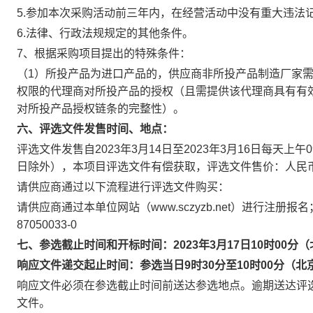
5.参加本次采购活动前三年内，在经营活动中没有重大违法
6.法律、行政法规规定的其他条件。
7、根据采购项目提出的特殊条件：
（
1）所投产品为进口产品的，供应商非所投产品制造厂家
权限的代理商对所投产品的授权（且需提供该代理商具有有
对所投产品授权链条的完整性）。
六、评选文件发售时间、地点：
评选文件发售自
202
3
年
3
月
14
日至
202
3
年
3
月
16
日每天上午
日除外），本项目评选文件有偿获取，评选文件售价：人民
请供应商通过以下流程进行评选文件购买：
请供应商通过本单位网站（
www.sczyzb.net）进行注
87050033-0
七、参选截止时间和开标时间：
202
3
年
3
月
17
日
10时00分
响应文件递交起止时间：参选
当日
9
时
30
分至
10
时
00
分
（北
响应文件必须在参选截止时间前送达参选地点。逾期送达评
文件。