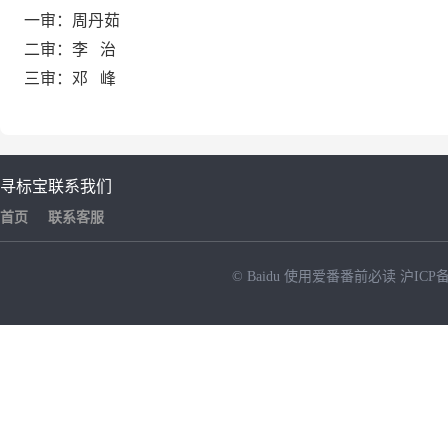
一审：周丹茹
二审：李 治
三审：邓 峰
寻标宝
联系我们
首页
联系客服
© Baidu
使用爱番番前必读
沪ICP备
NEW
HOT