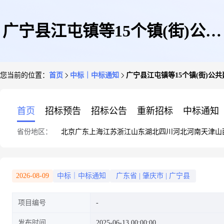
广宁县江屯镇等15个镇(街)公共
您当前的位置：
首页
中标｜中标通知
广宁县江屯镇等15个镇(街)
建筑屋顶及其他可利用公共场所
首页
招标预告
招标公告
重新招标
中标通知
省份地区：
北京
广东
上海
江苏
浙江
山东
湖北
四川
河北
河南
天津
山
分布式光伏建设项目招标代理随
2026-08-09
中标｜中标通知
广东省
|
肇庆市
|
广宁县
项目编号
机抽选结果公示
发布时间
2025-06-13 00:00:00