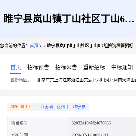
睢宁县岚山镇丁山社区丁山6-7
您当前的位置：
首页
睢宁县岚山镇丁山社区丁山6-7组挖沟埋管招标
组挖沟埋管招标
首页
招标预告
招标公告
重新招标
中标通知
省份地区：
北京
广东
上海
江苏
浙江
山东
湖北
四川
河北
河南
天津
山
2026-08-10
江苏省
|
徐州市
|
睢宁县
项目编号
320324104N24070036
发布时间
2024-07-12 00:42:43