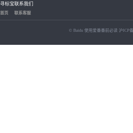
寻标宝
联系我们
首页
联系客服
© Baidu
使用爱番番前必读
沪ICP备
NEW
HOT
暂时没有搜索结果…