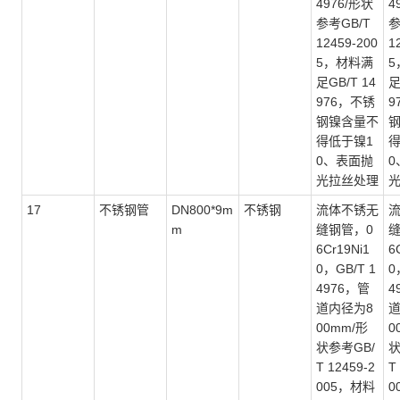
4976/形状
4
参考GB/T
参
12459-200
1
5，材料满
5
足GB/T 14
足
976，不锈
9
钢镍含量不
得低于镍1
得
0、表面抛
0
光拉丝处理
17
不锈钢管
DN800*9m
不锈钢
流体不锈无
m
缝钢管，
0
6Cr19Ni1
6
0，GB/T 1
0
4976，管
4
道内径为8
道
00mm/形
0
状参考GB/
状
T 12459-2
T
005，材料
0