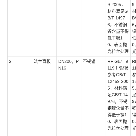
9-2005，
9
材料满足G
B/T 1497
B
6，不锈钢
6
镍含量不得
低于镍1
低
0、表面抛
0
光拉丝处理
2
法兰盲板
DN200，P
不锈钢
RF GB/T 9
R
N16
119Ⅰ/形状
1
参考GB/T
参
12459-200
1
5，材料满
5
足GB/T 14
足
976，不锈
9
钢镍含量不
得低于镍1
得
0、表面抛
0
光拉丝处理