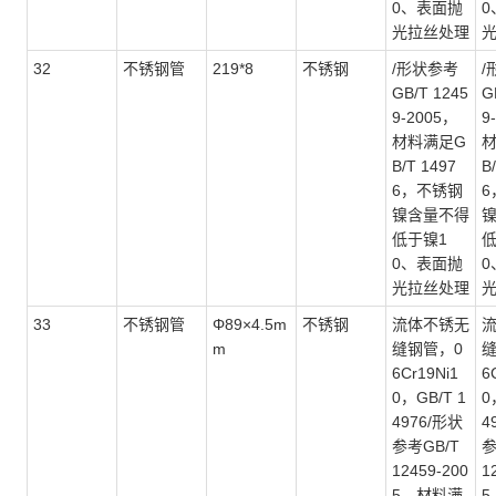
0、表面抛
0
光拉丝处理
32
不锈钢管
219*8
不锈钢
/形状参考
/
GB/T 1245
G
9-2005，
9
材料满足G
B/T 1497
B
6，不锈钢
6
镍含量不得
低于镍1
低
0、表面抛
0
光拉丝处理
33
不锈钢管
Φ89×4.5m
不锈钢
流体不锈无
m
缝钢管，
0
6Cr19Ni1
6
0，GB/T 1
0
4976/形状
4
参考GB/T
参
12459-200
1
5，材料满
5