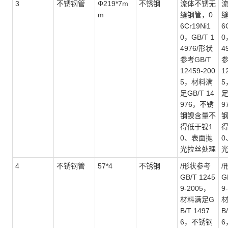
3
不锈钢管
Φ219*7m
不锈钢
流体不锈无
m
缝钢管，
0
6Cr19Ni1
6
0，GB/T 1
0
4976/形状
4
参考GB/T
参
12459-200
1
5，材料满
5
足GB/T 14
足
976，不锈
9
钢镍含量不
得低于镍1
得
0、表面抛
0
光拉丝处理
4
不锈钢管
57*4
不锈钢
/形状参考
/
GB/T 1245
G
9-2005，
9
材料满足G
B/T 1497
B
6，不锈钢
6