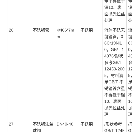
量不得低于
镍10、表
镍
面抛光拉丝
处理
26
不锈钢管
Φ406*7m
不锈钢
流体不锈无
m
缝钢管，
0
6Cr19Ni1
6
0，GB/T 1
0
4976/形状
4
参考GB/T
参
12459-200
1
5，材料满
5
足GB/T 不
足
锈钢镍含量
不得低于镍
10、表面
1
抛光拉丝处
理
27
不锈钢法兰
DN40-40
不锈钢
/形状参考
/
球阀
GB/T 1245
G