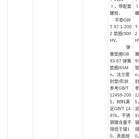
Ⅰ，带配套
螺栓、
平垫GB/
T 97.1-200
T
2 垫圈/300
2
HV、
H
弹
簧垫圈GB
簧
93-87 弹簧
9
垫圈/65M
垫
n、法兰密
n
封垫/形状
封
参考GB/T
参
12459-200
1
5，材料满
5
足GB/T 14
足
976，不锈
9
钢镍含量不
得低于镍1
得
0、表面抛
0