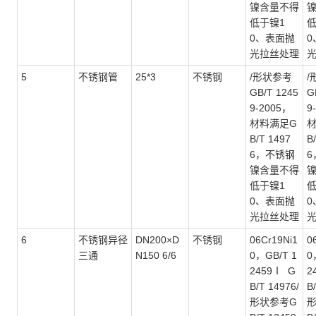
镍含量不得
低于镍1
低
0、表面抛
0
光拉丝处理
5
不锈钢管
25*3
不锈钢
/形状参考
/
GB/T 1245
G
9-2005，
9
材料满足G
B/T 1497
B
6，不锈钢
6
镍含量不得
低于镍1
低
0、表面抛
0
光拉丝处理
6
不锈钢异径
DN200×D
不锈钢
06Cr19Ni1
0
三通
N150 6/6
0，GB/T 1
0
2459Ⅰ G
2
B/T 14976/
B
形状参考G