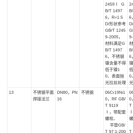
2459Ⅰ G
2
B/T 1497
B
6，R=1.5
6
D/形状参考
D
GB/T 1245
G
9-2005，
9
材料满足G
B/T 1497
B
6，不锈钢
6
镍含量不得
低于镍1
低
0、表面抛
0
光拉丝处理
13
不锈钢平面
DN80，PN
不锈钢
06Cr19Ni1
0
焊接法兰
16
0，RF GB/
0
T 9119
T
Ⅰ，带配套
螺栓、
平垫GB/
T 97.1-200
T