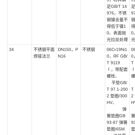
足GB/T 14
足
976，不锈
9
钢镍含量不
得低于镍1
得
0、表面抛
0
光拉丝处理
34
不锈钢平面
DN150，P
不锈钢
06Cr19Ni1
0
焊接法兰
N16
0，RF GB/
0
T 9119
T
Ⅰ，带配套
螺栓、
平垫GB/
T 97.1-200
T
2 垫圈/300
2
HV、
H
弹
簧垫圈GB
簧
93-87 弹簧
9
垫圈/65M
垫