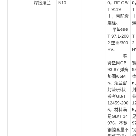
焊接法兰
N10
0，RF GB/
0
T 9119
T
Ⅰ，带配套
螺栓、
平垫GB/
T 97.1-200
T
2 垫圈/300
2
HV、
H
弹
簧垫圈GB
簧
93-87 弹簧
9
垫圈/65M
垫
n、法兰密
n
封垫/形状
封
参考GB/T
参
12459-200
1
5，材料满
5
足GB/T 14
足
976，不锈
9
钢镍含量不