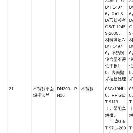
2459Ⅰ G
2
B/T 1497
B
6，R=1.5
6
D/形状参考
D
GB/T 1245
G
9-2005，
9
材料满足G
B/T 1497
B
6，不锈钢
6
镍含量不得
低于镍1
低
0、表面抛
0
光拉丝处理
21
不锈钢平面
DN200，P
不锈钢
06Cr19Ni1
0
焊接法兰
N16
0，RF GB/
0
T 9119
T
Ⅰ，带配套
螺栓、
平垫GB/
T 97.1-200
T