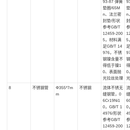
93-87 弹簧
9
垫圈/65M
垫
n、法兰密
n
封垫/形状
封
参考GB/T
参
12459-200
1
5，材料满
5
足GB/T 14
足
976，不锈
9
钢镍含量不
得低于镍1
得
0、表面抛
0
光拉丝处理
8
不锈钢管
Φ355*7m
不锈钢
流体不锈无
m
缝钢管，
0
6Cr19Ni1
6
0，GB/T 1
0
4976/形状
4
参考GB/T
参
12459-200
1