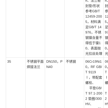
n、法兰密
n
封垫/形状
封
参考GB/T
参
12459-200
1
5，材料满
5
足GB/T 14
足
976，不锈
9
钢镍含量不
得低于镍1
得
0、表面抛
0
光拉丝处理
35
不锈钢平面
DN150，P
不锈钢
06Cr19Ni1
0
焊接法兰
N40
0，RF GB/
0
T 9119
T
Ⅰ，带配套
螺栓、
平垫GB/
T 97.1-200
T
2 垫圈/300
2
HV、
H