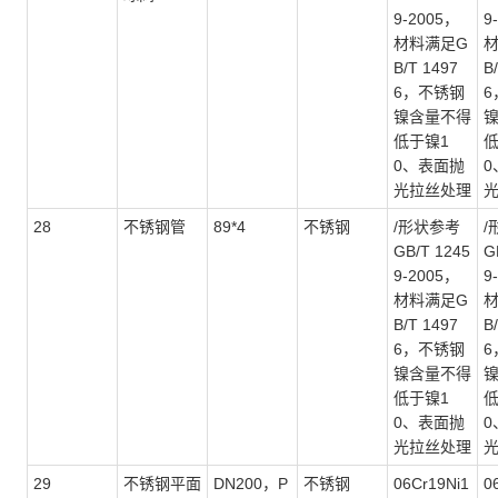
9-2005，
9
材料满足G
B/T 1497
B
6，不锈钢
6
镍含量不得
低于镍1
低
0、表面抛
0
光拉丝处理
28
不锈钢管
89*4
不锈钢
/形状参考
/
GB/T 1245
G
9-2005，
9
材料满足G
B/T 1497
B
6，不锈钢
6
镍含量不得
低于镍1
低
0、表面抛
0
光拉丝处理
29
不锈钢平面
DN200，P
不锈钢
06Cr19Ni1
0