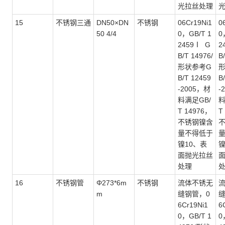
光拉丝处理
15
不锈钢三通
DN50×DN
不锈钢
06Cr19Ni1
0
50 4/4
0，GB/T 1
0
2459Ⅰ G
2
B/T 14976/
B
形状参考G
B/T 12459
B
-2005，材
-
料满足GB/
料
T 14976，
T
不锈钢镍含
量不得低于
镍10、表
镍
面抛光拉丝
处理
16
不锈钢管
Φ273*6m
不锈钢
流体不锈无
m
缝钢管，
0
6Cr19Ni1
6
0，GB/T 1
0