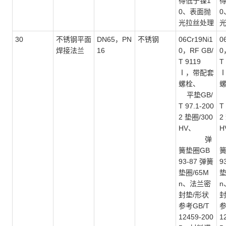
得低于镍1
得
0、表面抛
0
光拉丝处理
30
不锈钢平面
DN65，PN
不锈钢
06Cr19Ni1
0
焊接法兰
16
0，RF GB/
0
T 9119
T
Ⅰ，带配套
螺栓、
平垫GB/
T 97.1-200
T
2 垫圈/300
2
HV、
H
弹
簧垫圈GB
簧
93-87 弹簧
9
垫圈/65M
垫
n、法兰密
n
封垫/形状
封
参考GB/T
参
12459-200
1