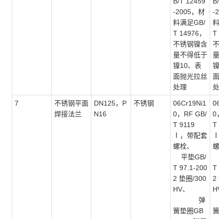
B/T 12459
B
-2005，材
-
料满足GB/
料
T 14976，
T
不锈钢镍含
量不得低于
镍10、表
镍
面抛光拉丝
处理
7
不锈钢平面
DN125，P
不锈钢
06Cr19Ni1
0
焊接法兰
N16
0，RF GB/
0
T 9119
T
Ⅰ，带配套
螺栓、
平垫GB/
T 97.1-200
T
2 垫圈/300
2
HV、
H
弹
簧垫圈GB
簧