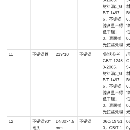
9-2005，
9
材料满足G
B/T 1497
B
6，不锈钢
6
镍含量不得
低于镍1
低
0、表面抛
0
光拉丝处理
11
不锈钢管
219*10
不锈钢
/形状参考
/
GB/T 1245
G
9-2005，
9
材料满足G
B/T 1497
B
6，不锈钢
6
镍含量不得
低于镍1
低
0、表面抛
0
光拉丝处理
12
不锈钢
90°
DN80×4.5
不锈钢
06Cr19Ni1
0
弯头
mm
0，GB/T 1
0