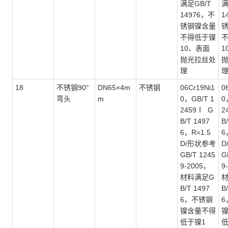
满足GB/T
满
14976，不
1
锈钢镍含量
不得低于镍
10、表面
1
抛光拉丝处
理
18
不锈钢
90°
DN65×4m
不锈钢
06Cr19Ni1
0
弯头
m
0，GB/T 1
0
2459Ⅰ G
2
B/T 1497
B
6，R=1.5
6
D/形状参考
D
GB/T 1245
G
9-2005，
9
材料满足G
B/T 1497
B
6，不锈钢
6
镍含量不得
低于镍1
低