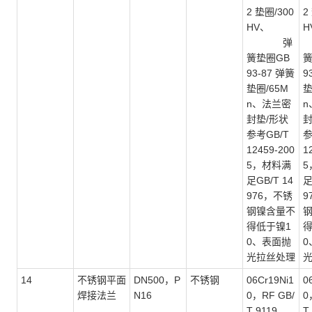
2 垫圈/300
2
HV、
H
弹
簧垫圈GB
簧
93-87 弹簧
9
垫圈/65M
垫
n、法兰密
n
封垫/形状
封
参考GB/T
参
12459-200
1
5，材料满
5
足GB/T 14
足
976，不锈
9
钢镍含量不
得低于镍1
得
0、表面抛
0
光拉丝处理
14
不锈钢平面
DN500，P
不锈钢
06Cr19Ni1
0
焊接法兰
N16
0，RF GB/
0
T 9119
T