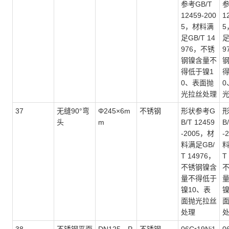
参考GB/T
参
12459-200
1
5，材料满
5
足GB/T 14
足
976，不锈
9
钢镍含量不
得低于镍1
得
0、表面抛
0
光拉丝处理
37
无缝
90°弯
Φ245×6m
不锈钢
形状参考
G
头
m
B/T 12459
B
-2005，材
-
料满足GB/
料
T 14976，
T
不锈钢镍含
量不得低于
镍10、表
镍
面抛光拉丝
处理