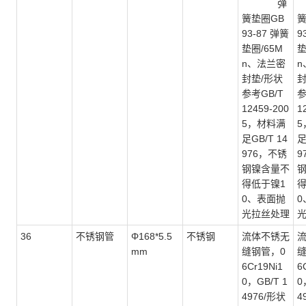
弹
簧垫圈GB
簧
93-87 弹簧
9
垫圈/65M
垫
n、法兰密
n
封垫/形状
封
参考GB/T
参
12459-200
1
5，材料满
5
足GB/T 14
足
976，不锈
9
钢镍含量不
得低于镍1
得
0、表面抛
0
光拉丝处理
36
不锈钢管
Φ168*5.5
不锈钢
流体不锈无
mm
缝钢管，
0
6Cr19Ni1
6
0，GB/T 1
0
4976/形状
4