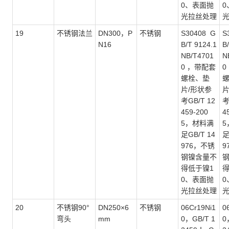
0、表面抛
0
光拉丝处理
19
不锈钢法兰
DN300，P
不锈钢
S30408 G
S
N16
B/T 9124.1
B
NB/T4701
N
0 ，带配套
0
螺栓、垫
片/形状参
片
考GB/T 12
考
459-200
4
5，材料满
5
足GB/T 14
足
976，不锈
9
钢镍含量不
得低于镍1
得
0、表面抛
0
光拉丝处理
20
不锈钢
90°
DN250×6
不锈钢
06Cr19Ni1
0
弯头
mm
0，GB/T 1
0