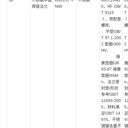
38
不锈钢平面
DN125，P
不锈钢
06Cr19Ni1
0
焊接法兰
N40
0，RF GB/
0
T 9119
T
Ⅰ，带配套
螺栓、
平垫GB/
T 97.1-200
T
2 垫圈/300
2
HV、
H
弹
簧垫圈GB
簧
93-87 弹簧
9
垫圈/65M
垫
n、法兰密
n
封垫/形状
封
参考GB/T
参
12459-200
1
5，材料满
5
足GB/T 14
足
976，不锈
9
钢镍含量不