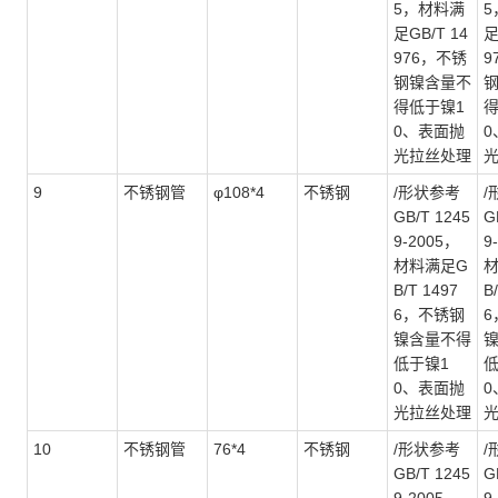
5，材料满
5
足GB/T 14
足
976，不锈
9
钢镍含量不
得低于镍1
得
0、表面抛
0
光拉丝处理
9
不锈钢管
φ108*4
不锈钢
/形状参考
/
GB/T 1245
G
9-2005，
9
材料满足G
B/T 1497
B
6，不锈钢
6
镍含量不得
低于镍1
低
0、表面抛
0
光拉丝处理
10
不锈钢管
76*4
不锈钢
/形状参考
/
GB/T 1245
G