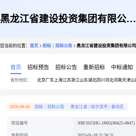
黑龙江省建设投资集团有限公司
您当前的位置：
首页
招标｜招标公告
黑龙江省建设投资集团有限公司
哈尔滨分公司哈尔滨市不锈钢管
首页
招标预告
招标公告
重新招标
中标通知
省份地区：
北京
广东
上海
江苏
浙江
山东
湖北
四川
河北
河南
天津
山
采购招采公告
2026-08-06
招标｜招标公告
黑龙江省
|
哈尔滨市
|
香坊区
项目编号
XRF2025HG-JJ002(00425-0047)
发布时间
2025-01-18 21:58:31