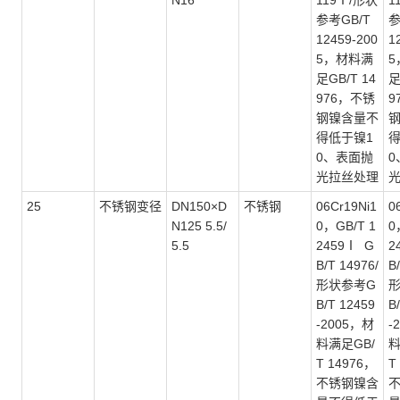
N16
119Ⅰ/形状
1
参考GB/T
参
12459-200
1
5，材料满
5
足GB/T 14
足
976，不锈
9
钢镍含量不
得低于镍1
得
0、表面抛
0
光拉丝处理
25
不锈钢变径
DN150×D
不锈钢
06Cr19Ni1
0
N125 5.5/
0，GB/T 1
0
5.5
2459Ⅰ G
2
B/T 14976/
B
形状参考G
B/T 12459
B
-2005，材
-
料满足GB/
料
T 14976，
T
不锈钢镍含