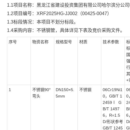
1.1项目名称：
黑龙江省建设投资集团有限公司哈尔滨分公司
1.2项目编号：
XRF2025HG-JJ002（00425-0047）
1.3标段情况：本项目不划分标段。
1.4采购内容：
不锈钢管
，具体详见下表及竞价采购文件
。
序号
物资名称
规格型号
材质
技术参数
行
+
1
不锈钢
90°
DN150×5.
不锈钢
06Cr19Ni1
0
弯头
5mm
0，GB/T 1
0
2459Ⅰ G
2
B/T 1497
B
6，R=1.5
6
D/形状参考
D
GB/T 1245
G