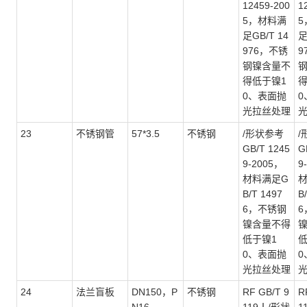
12459-200
1
5，材料满
5
足GB/T 14
足
976，不锈
9
钢镍含量不
得低于镍1
得
0、表面抛
0
光拉丝处理
23
不锈钢管
57*3.5
不锈钢
/形状参考
/
GB/T 1245
G
9-2005，
9
材料满足G
B/T 1497
B
6，不锈钢
6
镍含量不得
低于镍1
低
0、表面抛
0
光拉丝处理
24
法兰盲板
DN150，P
不锈钢
RF GB/T 9
R