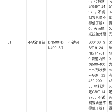
5，材料满
5
足GB/T 14
足
976，不锈
9
钢镍含量不
得低于镍1
得
0、表面抛
0
光拉丝处理
31
不锈钢变径
DN500×D
不锈钢
S30408 G
S
N400 8/7
B/T 9124.1
B
NB/T4701
N
0 管道内径
0
为500-400
为
mm/形状参
m
考GB/T 12
考
459-200
4
5，材料满
5
足GB/T 14
足
976，不锈
9
钢镍含量不
得低于镍1
得