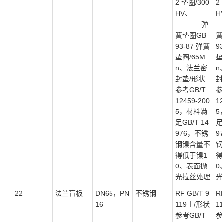
2 垫圈/300
2
HV、
H
弹
簧垫圈GB
簧
93-87 弹簧
9
垫圈/65M
垫
n、法兰密
n
封垫/形状
封
参考GB/T
参
12459-200
1
5，材料满
5
足GB/T 14
足
976，不锈
9
钢镍含量不
得低于镍1
得
0、表面抛
0
光拉丝处理
22
法兰盲板
DN65，PN
不锈钢
RF GB/T 9
R
16
119Ⅰ/形状
1
参考GB/T
参