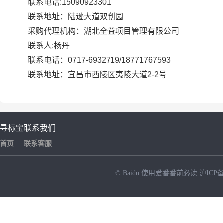
联系电话:15090923301
联系地址：陆逊大道双创园
采购代理机构：湖北全益项目管理有限公司
联系人:杨丹
联系电话：0717-6932719/18771767593
联系地址：宜昌市西陵区夷陵大道2-2号
寻标宝
联系我们
首页
联系客服
© Baidu
使用爱番番前必读
沪ICP备
NEW
HOT