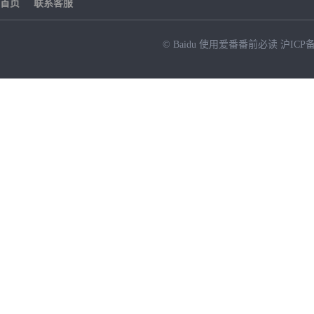
首页
联系客服
© Baidu
使用爱番番前必读
沪ICP备
NEW
HOT
暂时没有搜索结果…