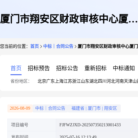
厦门市翔安区财政审核中心厦门
您当前的位置：
首页
中标｜合同公告
厦门市翔安区财政审核中心厦门
市翔安区财政审核中心工程造价
首页
招标预告
招标公告
重新招标
中标通知
省份地区：
北京
广东
上海
江苏
浙江
山东
湖北
四川
河北
河南
天津
山
鉴定服务直接选定采购合同政府
2026-08-09
中标｜合同公告
福建省
|
厦门市
|
翔安区
项目编号
FJFWZJXD-202507350213001433
采购合同公告
发布时间
2025-07-16 12:13:49