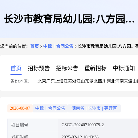
长沙市教育局幼儿园:八方园、
您当前的位置：
首页
中标｜合同公告
长沙市教育局幼儿园:八方园、
荷晏园室外活动场改造项目的支
首页
招标预告
招标公告
重新招标
中标通知
省份地区：
北京
广东
上海
江苏
浙江
山东
湖北
四川
河北
河南
天津
山
付情况
2026-08-07
中标｜合同公告
湖南省
|
长沙市
|
芙蓉区
项目编号
CSCG-202407100079-2
发布时间
2025-02-12 10:43:38