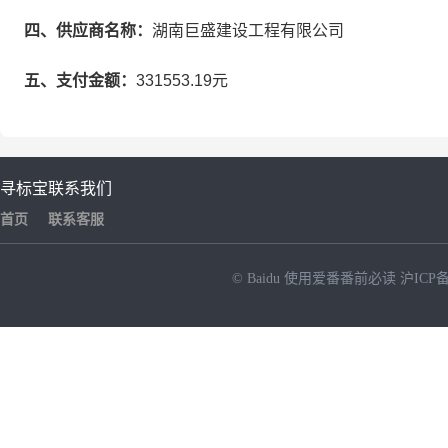
四、供应商名称：
湖南巨盛建设工程有限公司
五、支付金额：
331553.19元
寻标宝
联系我们
首页
联系客服
© Baidu
使用爱番番前必读
沪ICP备
NEW
HOT