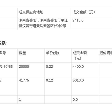
成交供应商地址
成交金额（元）
湖南省岳阳市湖南省岳阳市平江
9413.0
县汉昌街道天岳安置区长冲2号
额:
型号
数量
单价(元)
成交金额
报价明
（元）
 50*56
20000
0.22
4400.0
5
41775
0.12
5013.0
1
0.0