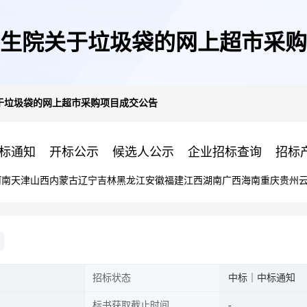
生院关于垃圾袋的网上超市采购
于垃圾袋的网上超市采购项目成交公告
标通知
开标公示
候选人公示
企业招标查询
招标
河南
天津
山西
内蒙古
辽宁
吉林
黑龙江
安徽
福建
江西
湖南
广西
海南
重庆
贵州
招标状态
中标｜中标通知
标书获取截止时间