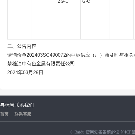
ZG-C
G-C
二、公告内容
请询价单202403SC490072的中标供应（厂）商及时
楚雄滇中有色金属有限责任公司
2024年03月29日
寻标宝
联系我们
首页
联系客服
© Baidu
使用爱番番前必读
沪ICP备