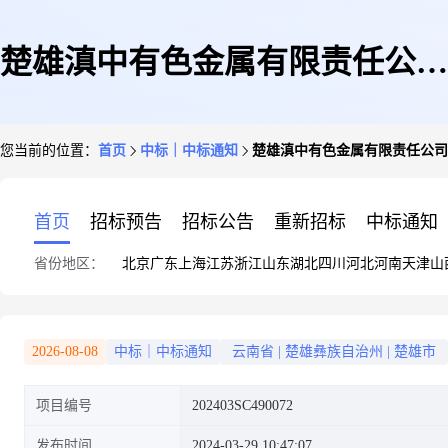
楚雄滇中有色金属有限责任公司
您当前的位置：
首页
中标｜中标通知
楚雄滇中有色金属有限责任公司202
2024年3月通用设备及专用配件
首页
招标预告
招标公告
重新招标
中标通知
省份地区：
北京
广东
上海
江苏
浙江
山东
湖北
四川
河北
河南
天津
山
(二询)202403SC490072询价单结
2026-08-08
中标｜中标通知
云南省
|
楚雄彝族自治州
|
楚雄市
项目编号
202403SC490072
果公告
发布时间
2024-03-29 10:47:07