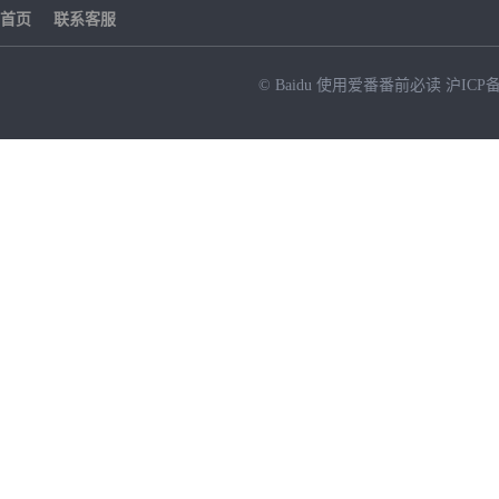
首页
联系客服
© Baidu
使用爱番番前必读
沪ICP备
NEW
HOT
暂时没有搜索结果…