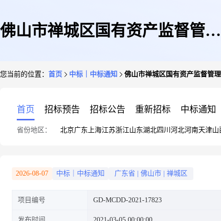
佛山市禅城区国有资产监督管理
您当前的位置：
首页
中标｜中标通知
佛山市禅城区国有资产监督管理
局物业管理服务定点采购定点议
首页
招标预告
招标公告
重新招标
中标通知
省份地区：
北京
广东
上海
江苏
浙江
山东
湖北
四川
河北
河南
天津
山
价成交公告
2026-08-07
中标｜中标通知
广东省
|
佛山市
|
禅城区
项目编号
GD-MCDD-2021-17823
发布时间
2021-03-05 00:00:00