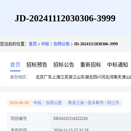
JD-20241112030306-3999
您当前的位置：
首页
中标｜合同公告
JD-20241112030306-3999
首页
招标预告
招标公告
重新招标
中标通知
省份地区：
北京
广东
上海
江苏
浙江
山东
湖北
四川
河北
河南
天津
山
2026-08-08
中标｜合同公告
黑龙江省
|
佳木斯市
|
同江市
项目编号
DD24111214322220
发布时间
2024-11-13 15:32:19