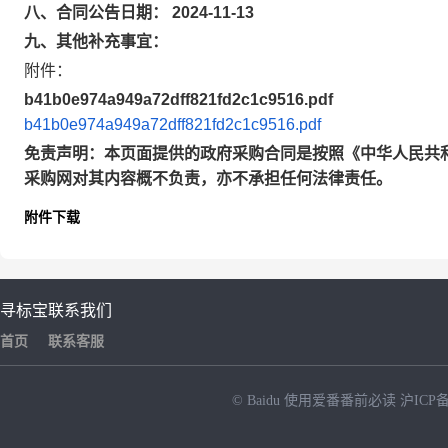
八、合同公告日期： 2024-11-13
九、其他补充事宜：
附件：
b41b0e974a949a72dff821fd2c1c9516.pdf
b41b0e974a949a72dff821fd2c1c9516.pdf
免责声明：本页面提供的政府采购合同是按照《中华人民共
采购网对其内容概不负责，亦不承担任何法律责任。
附件下载
寻标宝
联系我们
首页
联系客服
© Baidu
使用爱番番前必读
沪ICP备