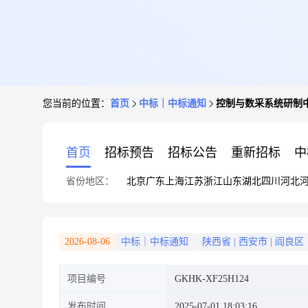
您当前的位置：
首页
中标｜中标通知
控制与数采系统研制
首页
招标预告
招标公告
重新招标
中
省份地区：
北京
广东
上海
江苏
浙江
山东
湖北
四川
河北
2026-08-06
中标｜中标通知
陕西省
|
西安市
|
阎良区
项目编号
GKHK-XF25H124
发布时间
2025-07-01 18:03:16