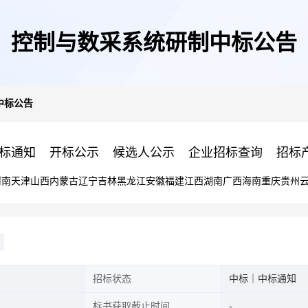
控制与数采系统研制中标公告
中标公告
标通知
开标公示
候选人公示
企业招标查询
招标
河南
天津
山西
内蒙古
辽宁
吉林
黑龙江
安徽
福建
江西
湖南
广西
海南
重庆
贵州
招标状态
中标｜中标通知
标书获取截止时间