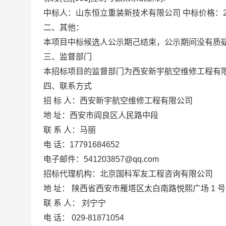
中标人：山东恒立重装新技术有限公司
中标价格：
二、其他：
本项目中标候选人公示期己结束，公示期间没有质
三、监督部门
本招标项目的监督部门为
西安新宇航空维修工程有
四、联系方式
招
标
人：
西安新宇航空维修工程有限公司
地
址：
西安市阎良区人民路中段
联
系
人：
马丽
电
话：
17791684652
电子邮件：
541203857@qq.com
招标代理机构：
北京国科军友工程咨询有限公司
地
址：
陕西省西安市雁塔区太白南路悦熙广场
1 号
联
系
人：
刘宁宁
电
话：
029-81871054