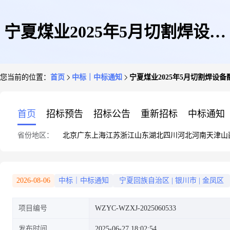
宁夏煤业2025年5月切割焊设备
您当前的位置：
首页
中标｜中标通知
宁夏煤业2025年5月切割焊设
配件询价采购结果公告
首页
招标预告
招标公告
重新招标
中标通知
省份地区：
北京
广东
上海
江苏
浙江
山东
湖北
四川
河北
河南
天津
山
2026-08-06
中标｜中标通知
宁夏回族自治区
|
银川市
|
金凤区
项目编号
WZYC-WZXJ-2025060533
发布时间
2025-06-27 18:02:54