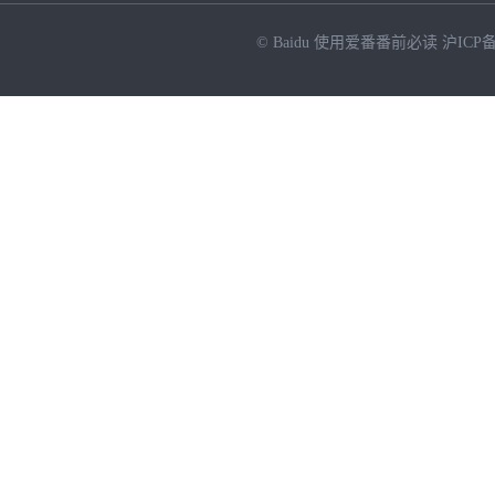
© Baidu
使用爱番番前必读
沪ICP备
NEW
HOT
暂时没有搜索结果…