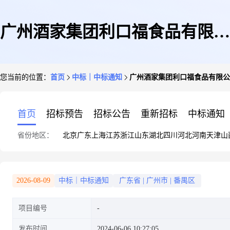
广州酒家集团利口福食品有限公
您当前的位置：
首页
中标｜中标通知
广州酒家集团利口福食品有限公司
司2024年-2026年(制造中心)造
首页
招标预告
招标公告
重新招标
中标通知
省份地区：
北京
广东
上海
江苏
浙江
山东
湖北
四川
河北
河南
天津
山
价咨询公司供应商企业入库项目
2026-08-09
中标｜中标通知
广东省
|
广州市
|
番禺区
项目编号
采购结果公告
发布时间
2024-06-06 10:27:05