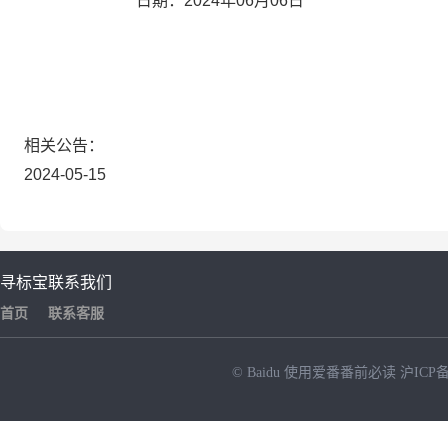
日期：2024年06月06日
相关公告：
2024-05-15
寻标宝
联系我们
首页
联系客服
© Baidu
使用爱番番前必读
沪ICP备
NEW
HOT