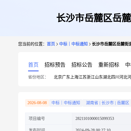
长沙市岳麓区岳麓
您当前的位置：
首页
中标｜中标通知
长沙市岳麓区岳麓街
首页
招标预告
招标公告
重新招标
中
省份地区：
北京
广东
上海
江苏
浙江
山东
湖北
四川
河北
2026-08-08
中标｜中标通知
湖南省
|
长沙市
|
岳麓区
项目编号
2821101000015099353
发布时间
2024-09-28 00:27:10