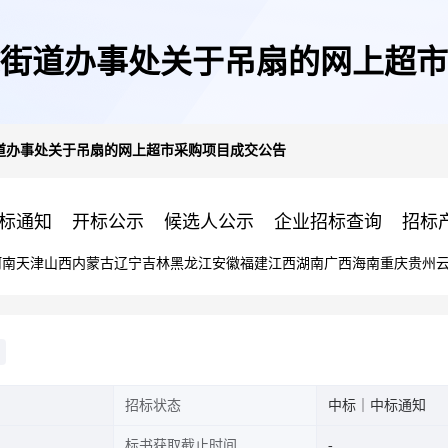
街道办事处关于吊扇的网上超市
道办事处关于吊扇的网上超市采购项目成交公告
标通知
开标公示
候选人公示
企业招标查询
招标
河南
天津
山西
内蒙古
辽宁
吉林
黑龙江
安徽
福建
江西
湖南
广西
海南
重庆
贵州
招标状态
中标｜中标通知
标书获取截止时间