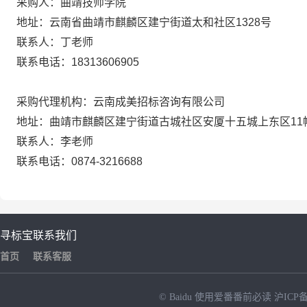
采购人：
曲靖技师学院
地址：云南省曲靖市麒麟区建宁街道太和社区1328号
联系人：
丁老师
联系电话：18313606905
采购代理机构：云南成美招标咨询有限公司
地址：
曲靖市麒麟区建宁街道古城社区安厦十五城上东区11
联系人：李老师
联系电话：0874-3216688
寻标宝
联系我们
首页
联系客服
© Baidu
使用爱番番前必读
沪ICP备