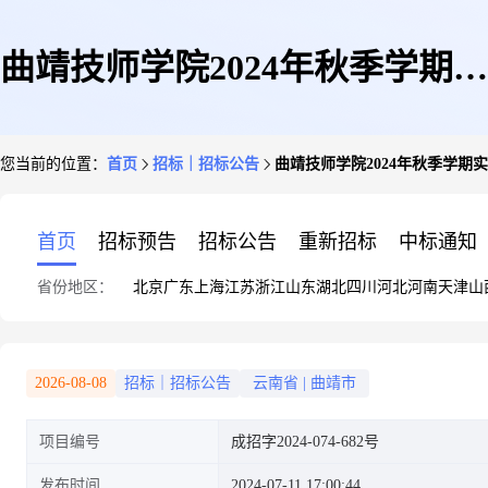
曲靖技师学院2024年秋季学期实
您当前的位置：
首页
招标｜招标公告
曲靖技师学院2024年秋季学
训教学用耗材采购竞争性谈判公
首页
招标预告
招标公告
重新招标
中标通知
省份地区：
北京
广东
上海
江苏
浙江
山东
湖北
四川
河北
河南
天津
山
告
2026-08-08
招标｜招标公告
云南省
|
曲靖市
项目编号
成招字2024-074-682号
发布时间
2024-07-11 17:00:44