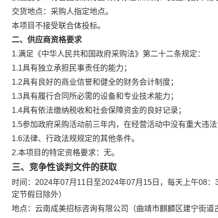
交货地点：
采购人指定地点
。
本项目不接受联合体投标。
二
、供应商资格要求
1.满足《中华人民共和国政府采购法》第二十二条规定
：
1.1具有独立承担民事责任的能力；
1.2具有良好的商业信誉和健全的财务会计制度；
1.3具有履行合同所必需的设备和专业技术能力；
1.4具有依法缴纳税收和社会保障资金的良好记录；
1.5参加政府采购活动前三年内，在经营活动中没有重大违
1.6法律、行政法规规定的其他条件。
2.
本项目的特定资格要求：
无
。
三
、竞争性谈判文件的获取
时间：
202
4
年
07
月
11
日至202
4
年
07
月
15
日，
每天上午0
8
：
定节假日除外）
地点：云南成美招标咨询有限公司（
曲靖市麒麟区建宁街道古