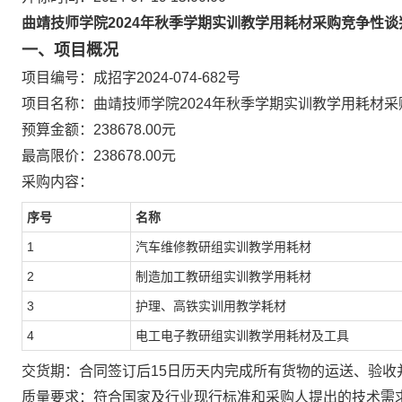
曲靖技师学院2024年秋季学期实训教学用耗材采购
竞争性谈
一、项目概况
项目编号：
成招字2024-074-682号
项目名称：
曲靖技师学院2024年秋季学期实训教学用耗材采
预算金额：
238678.00
元
最高限价：
238678.00
元
采购内容：
序号
名称
1
汽车
维修教研组实训
教学用耗材
2
制造加工教研组实训
教学
用
耗材
3
护理、高铁
实训用
教学耗材
4
电工电子教研组实训教学用
耗材
及工具
交货期
：
合同签订后
15
日历天内
完成所有货物的运送、验收
质量要求：符合国家及行业现行标准和采购人提出的技术需