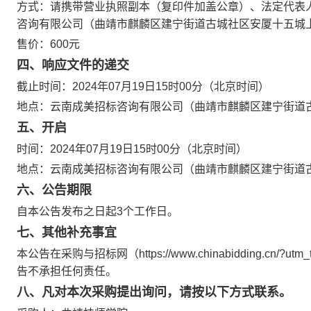
方式：
请携带
营业执照副本（复印件加盖公章
）、
法定代表
咨询有限公司（曲靖市麒麟区建宁街道古城社区安厦十五城上
售价：
60
0元
四
、响应文件
的递交
截止
时间：
2024年07月
1
9日
15时00分
（北京时间）
地点：
云南成美招标咨询有限公司（
曲靖市麒麟区建宁街道古
五、开启
时间：
2024年07月
1
9日
15时00分
（北京时间）
地点：云南成美招标咨询有限公司（
曲靖市麒麟区建宁街道古
六、公告期限
自本公告发布之日起3个工作日。
七、
其他补充事宜
本公告在采购
与招标
网
（https://www.chinabidding.cn/?utm
告不承担任何责任。
八、凡对本次采购提出询问，请按以下方式联系。