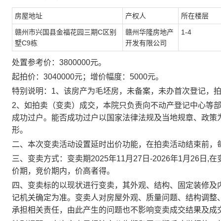
房屋地址
产权人
所在楼层
赣州市兴国县金福花园三期
C
区别
赣州华隆房地产
1-4
墅
C9
栋
开发有限公司
处置参考价：
3800000
元。
起拍价：
3040000
元；
增价幅度：
5000
元。
特别说明：
1、该房产为毛坯房，
未备案，未办首次登记，
2、如拍卖（变卖）成交，本院只负责向不动产登记中心等
成功过户。能否成功过户以国家法律法规及当地规章、政策
形。
二、本次变卖活动设置延时出价功能，在拍卖活动结束前，
三、变卖方式：
变卖期
2025年
11
月
27
日
-202
6
年
1
月
26
日
,
价期，竞价期内，价高者得。
四、变卖标的以现状进行变卖，其外观、结构、固定装修及
记机关确定为准。变卖人对房屋外观、质量问题、结构调整
承担相关责任，由此产生的问题也不影响变卖成交结果及成