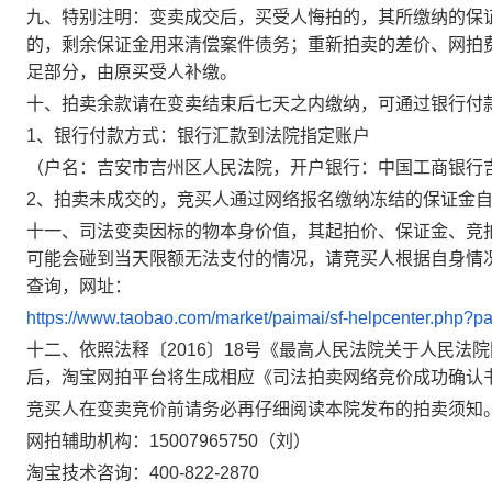
九、
特别注明：变卖成交后，买受人悔拍的，其所缴纳的保
的，剩余保证金用来清偿案件债务；重新拍卖的差价、网拍
足部分，由原买受人补缴。
十、拍卖余款请在
变卖结束后七天之内
缴纳，可通过银行付
1、银行付款方式：银行汇款到法院指定账户
（户名：吉安市吉州区人民法院，开户银行：中国工商银行
2、拍卖未成交的，竞买人通过网络报名缴纳冻结的保证金
十一、司法变卖因标的物本身价值，其起拍价、保证金、竞
可能会碰到当天限额无法支付的情况，请竞买人根据自身情
查询，网址：
https://www.taobao.com/market/paimai/sf-helpcenter.php?pa
十二、依照法释〔2016〕18号《最高人民法院关于人民
后，淘宝网拍平台将生成相应《司法拍卖网络竞价成功确认
竞买人在变卖竞价前请务必再仔细阅读本院发布的拍卖须知
网拍辅助机构：
15007965750（刘）
淘宝技术咨询：
400-822-2870