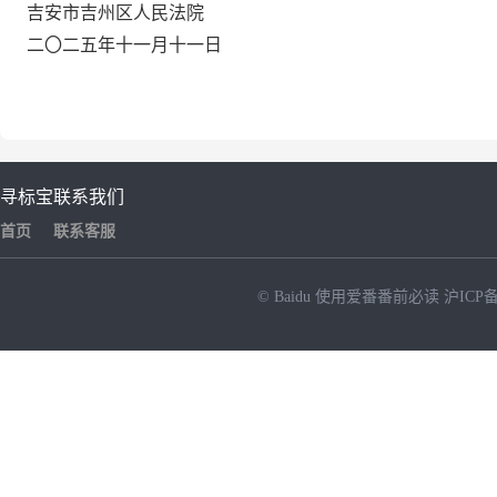
吉安市吉州区人民法院
二〇二五年
十一
月
十一
日
寻标宝
联系我们
首页
联系客服
© Baidu
使用爱番番前必读
沪ICP备
NEW
HOT