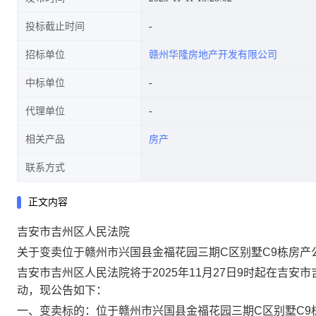
投标截止时间
招标单位
赣州华隆房地产开发有限公司
中标单位
代理单位
相关产品
房产
联系方式
正文内容
吉安市吉州区人民法院
关于变卖
位于赣州市兴国县金福花园三期
C区别墅C9栋房产
吉安市吉州区人民法院将于
2025年
11
月
27
日
9时
起在吉安市
动，现公告如下：
一、变卖标的：
位于赣州市兴国县金福花园三期
C区别墅C9