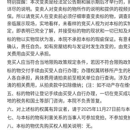
特别提醒：本次变卖是经法定公告期和展示期后才举行的，
详尽的说明。变卖人对变卖标的物所作的说明和提供的视频
保。所以请竞买人在变卖前必须仔细审查变卖标的物，调查
亲临展示现场，实地看样，未看样的竞买人视为对本标的实
定，即表明已完全了解，并接受标的物的现状和一切已知及
标的物以实物现状为准，本院不承担本标的瑕疵保证。有意
确认，责任自负。如有房屋结构与发证时发生改变的，由竞
关费用由买受人承担。
竞买人应当符合当地限购政策规定条件，若因不符合限购政
标的物交付手续由买受人自行办理；办理权属转移所产生的
人各自承担，具体费用请拍卖前至相关单位自行查询。涉及
清的相关费用，从拍卖款中扣除缴纳；
(注：如不动产存在
五、标的物转让登记手续由买受人自行办理，一切在竞买成
地的税务和国土等部门咨询，本院不负责答复。
六、对上述标的权属有异议者，请于
2025年
11
月
27
日前
与本
七、与本标的物有利害关系的当事人可参加竞拍，不参加竞
八、本标的物优先购买权人相关说明：无。