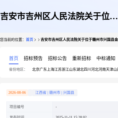
吉安市吉州区人民法院关于位于
您当前的位置：
首页
吉安市吉州区人民法院关于位于赣州市兴国县金福
赣州市兴国县金福花园三期C区
首页
招标预告
招标公告
重新招标
中标通知
省份地区：
北京
广东
上海
江苏
浙江
山东
湖北
四川
河北
河南
天津
山
别墅C9栋房产(变卖)的公告(变
2026-08-06
江西省
|
赣州市
|
兴国县
项目编号
卖)
发布时间
2025-11-11 15:28:02