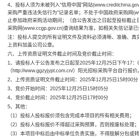
4
、投标人须为未被列入
“信用中国”网站(www.creditch
采购严重违法失信行为”记录名单；不处于中国政府采购网(www.
止参加政府采购活动期间；（自公告发出之日起至投标截止日前在“信用
采购网(www.ccgp.gov.cn)查询结果为准，如相关失
注：投标人提交的所有证明文件及资料必须清晰、准确、真
上资料加盖公司公章。
六、上传资质证明文件截止时间及竞价截止时间：
1、请投标人于公告发布之日起至202
5
年
12
月
25
日
下
午
17
：
（http://www.ggzyjypt.com.cn/）阳光招标采购平台自行报
2、上传资质证明文件截止时间：202
5
年
12
月
25
日
15
时
00分
3、竞价开始时间：202
5
年
12
月
25
日
15
时
0
5
分
4、竞价截止时间：202
5
年
12
月
25
日
17
时
00分
5、
其他：
（
1）投标人投标报价须包含完成本项目的所有相关费用；
（
2）投标人投标报价不得超过采购预算，否则按废标处理
（
3）本项目中标后由中标单位负责实施，不得肢解分包或