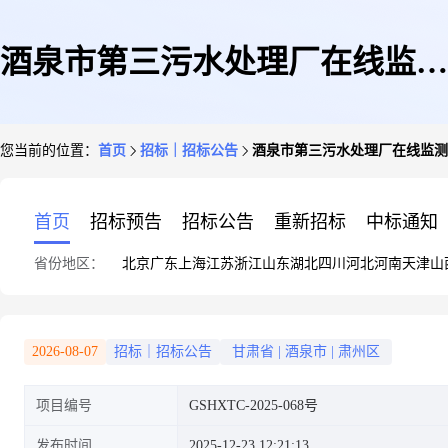
酒泉市第三污水处理厂在线监测
您当前的位置：
首页
招标｜招标公告
酒泉市第三污水处理厂在线监测
设备及污水管网监测平台运维服
首页
招标预告
招标公告
重新招标
中标通知
省份地区：
北京
广东
上海
江苏
浙江
山东
湖北
四川
河北
河南
天津
山
务采购
2026-08-07
招标｜招标公告
甘肃省
|
酒泉市
|
肃州区
项目编号
GSHXTC-2025-068号
发布时间
2025-12-23 12:21:13