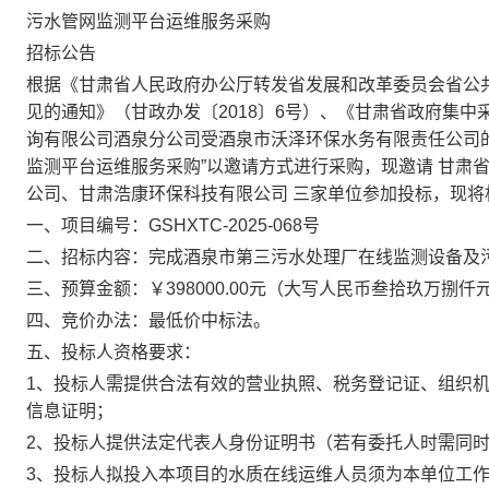
污水管网监测平台运维服务采购
招标公告
根据《甘肃省人民政府办公厅转发省发展和改革委员会省公
见的通知》（甘政办发〔
2018〕6号）、《甘肃省政府集
询有限公司酒泉分公司
受
酒泉市沃泽环保水务有限责任公司
监测平台运维服务采购
”以邀请方式进行采购，现
邀请
甘肃
公司
、
甘肃浩康环保科技有限公司
三
家单位参加投标，现将
一、
项目编号：
GSHXTC-2025-068号
二、招标内容：
完成酒泉市第三污水处理厂在线监测设备及
三、预算金额
：
￥398000.00元（大写人民币叁拾玖万捌仟
四、竞价办法
：最低价中标法。
五、投标人资格要求
：
1、投标人需提供合法有效的营业执照、税务登记证、组织机
信息证明；
2、投标人提供法定代表人身份证明书（若有委托人时需同
3、
投标人拟投入本项目的
水质在线运维人员
须为本单位工