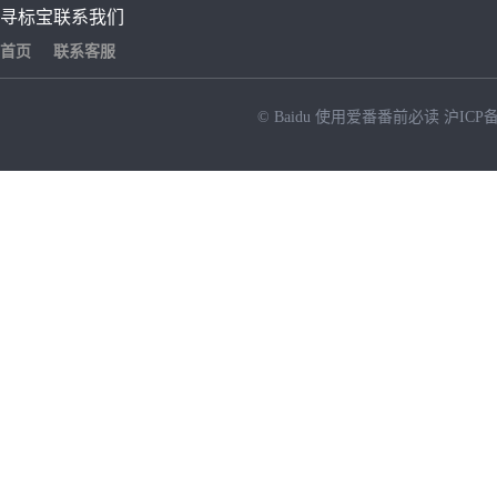
寻标宝
联系我们
首页
联系客服
© Baidu
使用爱番番前必读
沪ICP备
NEW
HOT
暂时没有搜索结果…