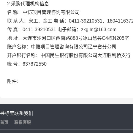
2.
采购代理机构信息
名
称：中恺项目管理咨询有限公司
联
系
人：宋工、金工
电
话：
0411-39210531
、
180411637
传
真：
0411-39210531
电子邮箱：
zkglln@163.com
地
址：大连市沙河口区西南路
888
号冰山慧谷
C4
栋
N205
室
账户名称：中恺项目管理咨询有限公司辽宁省分公司
开户银行名称：中国民生银行股份有限公司大连胜利桥支行
账
号：
637872550
附件：
寻标宝
联系我们
首页
联系客服