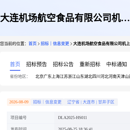
大连机场航空食品有限公司机上
您当前的位置：
首页
招标｜信息变更
大连机场航空食品有限公司机上
餐食原材料供应商采购项目-冷
首页
招标预告
招标公告
重新招标
中标通知
省份地区：
北京
广东
上海
江苏
浙江
山东
湖北
四川
河北
河南
天津
山
冻面食类项目变更公告
2026-08-09
招标｜信息变更
辽宁省
|
大连市
|
甘井子区
项目编号
DLA2025-HS011
发布时间
2025-08-25 18:36:41