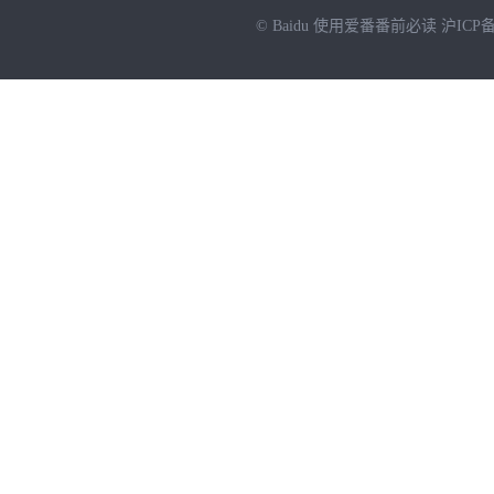
© Baidu
使用爱番番前必读
沪ICP备
NEW
HOT
暂时没有搜索结果…