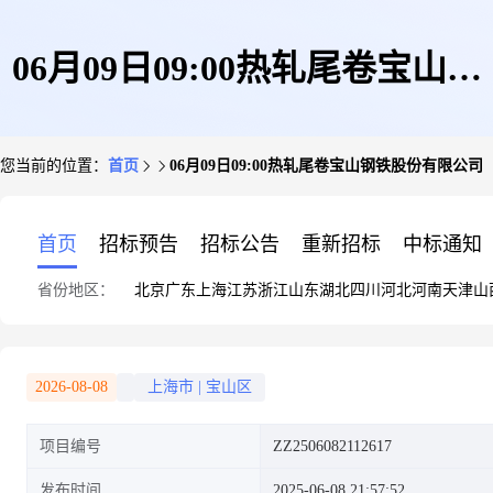
06月09日09:00热轧尾卷宝山钢
您当前的位置：
首页
06月09日09:00热轧尾卷宝山钢铁股份有限公司
铁股份有限公司
首页
招标预告
招标公告
重新招标
中标通知
省份地区：
北京
广东
上海
江苏
浙江
山东
湖北
四川
河北
河南
天津
山
2026-08-08
上海市
|
宝山区
项目编号
ZZ2506082112617
发布时间
2025-06-08 21:57:52