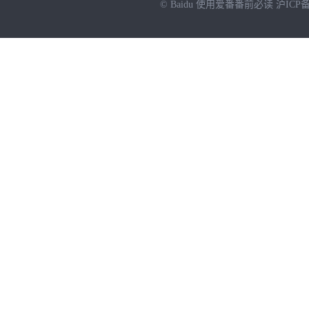
© Baidu
使用爱番番前必读
沪ICP备
NEW
HOT
暂时没有搜索结果…