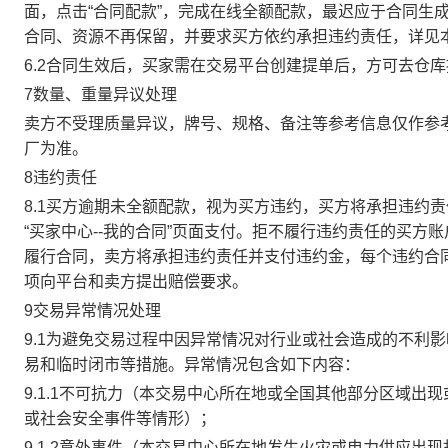
面，点击“合同配款”，完成在线全额配款，最迟应于合同生成当
合同、资源不再保留，并要求买方依约承担违约责任，详见
6.2合同生效后，买家需在交易平台创建提单后，方可去仓
7数量、重量异议处理
卖方不受理质量异议，牌号、规格、备注等参考信息仅作参
厂为准。
8违约责任
8.1买方逾期未全额配款，视为买方违约，买方将承担违约
“买家中心--我的合同”页面支付。拒不履行违约责任的买
履行合同，卖方将承担违约责任并支付违约金，每个违约合同
项向平台和卖方提出赔偿要求。
9交易异常情况处理
9.1为避免交易过程中因异常情况对行业或社会造成的不利
易和临时闭市等措施。异常情况包含如下内容：
9.1.1不可抗力（本交易中心所在地或全国其他部分区域
或社会安全事件等情形）；
9.1.2意外事件（本交易中心所在地发生火灾或电力供应出