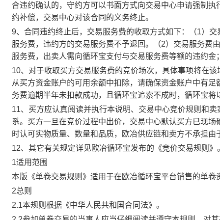
合违约确认的，守约方可以书面方式向交易中心申请强制执
约补偿，交易中心对该合同的义务终止。
9、合同违约终止后，交易服务费的收取方式如下：（1）
服务费，违约方的交易服务费不予退回。（2）交易服务费
服务费，出卖人需向循环宝支付与交易服务费等额的违约金
10、对于收取买方交易服务费的竞价场次，具体事项将在
从买方资金账户的可用余额中扣除，请确保资金账户中有足
务费逾期半年未扣款成功，且循环宝追索不成时，循环宝将
11、买方应认真阅读并执行本说明、交易中心竞价规则和
系。买方一旦在竞价过程中出价，交易中心默认买方已现场
时认可实物质量、数量和品质，欧冶供应链和卖方不承担由
12、其它有关规定详见欧冶循环宝发布的《竞价交易规则》
1适用范围
本版《单卷交易规则》适用于在欧冶循环宝平台销售的单卷
2总则
2.1本规则根据《中华人民共和国合同法》。
2.2参加单卷交易的当事人应当仔细阅读并遵守本规则，对