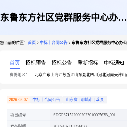
东鲁东方社区党群服务中心办公
您当前的位置：
首页
中标｜合同公告
东鲁东方社区党群服务中心办公
家具合同公示
首页
招标预告
招标公告
重新招标
中标通知
省份地区：
北京
广东
上海
江苏
浙江
山东
湖北
四川
河北
河南
天津
山
2026-08-07
中标｜合同公告
山东省
|
聊城市
|
莘县
项目编号
SDGP371522000202301000563B_001
发布时间
2023-10-13 12:44:22